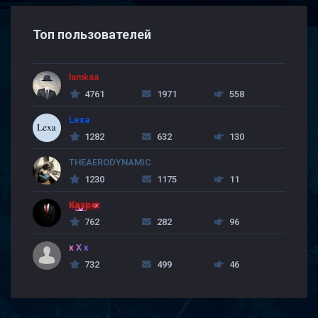
Топ пользователей
lamkaa
4761
1971
558
Lexa
1282
632
130
THEAERODYNAMIC
1230
1175
11
Kasper
762
282
96
x X x
732
499
46