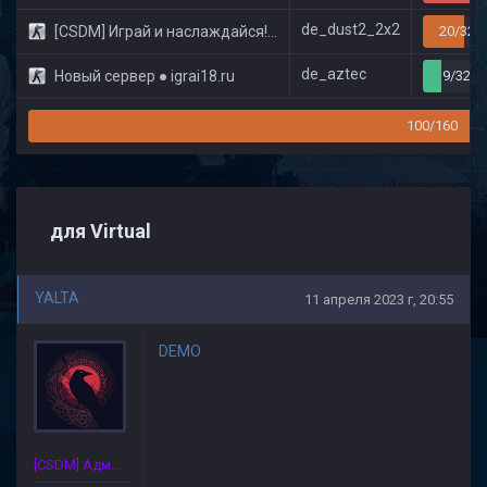
de_dust2_2x2
[CSDM] Играй и наслаждайся! © Classic
20/32
de_aztec
Новый сервер ● igrai18.ru
9/32
100/160
для Virtual
YALTA
11 апреля 2023 г, 20:55
DEMO
[CSDM] Администратор