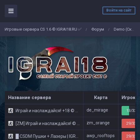
Войти на сайт
Игровые сервера CS 1.6 © IGRAI18.RU ✅
Форум
Demo (Скриншоты)
/
/
Название сервера
Карта
Игроко
de_mirage
Играй и наслаждайся! +18 © Public
13/32
zm_orange
[ZM] Играй и наслаждайся! © Zombie Show
29/32
awp_rooftops
█ CSDM Пушки + Лазеры | IGRAI18.RU ツ █
29/32