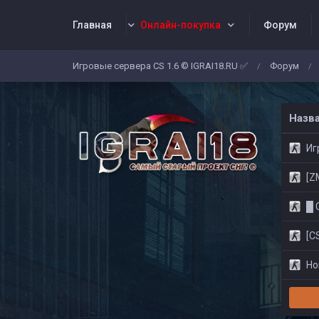
Главная
Онлайн-покупка
Форум
Игровые сервера CS 1.6 © IGRAI18.RU ✅
Форум
/
/
Заявки
Жалобы
Админы
Со
Назв
Игр
[ZM]
█ CS
[CS
Нов