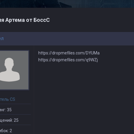
я Артема от БоссС
ел
https://dropmefiles.com/DYUMa
https://dropmefiles.com/q9WZj
тель CS
нг: 35
щений: 25
бок: 2