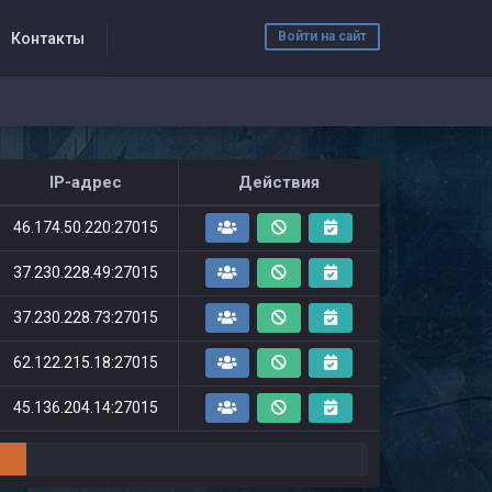
Войти на сайт
Контакты
IP-адрес
Действия
46.174.50.220:27015
37.230.228.49:27015
37.230.228.73:27015
62.122.215.18:27015
45.136.204.14:27015