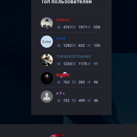
Топ пользователей
lamkaa
4761
1971
558
Lexa
1282
632
130
THEAERODYNAMIC
1230
1175
11
Kasper
762
282
96
x X x
732
499
46