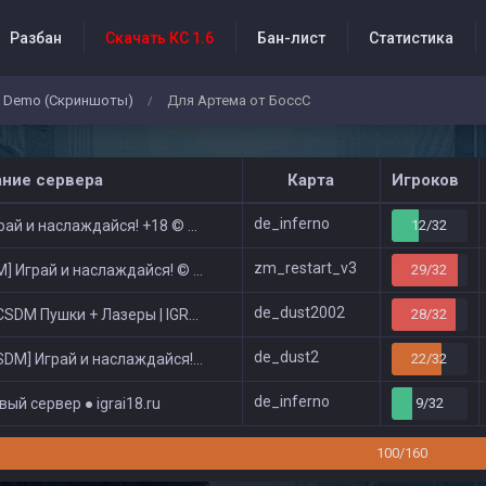
Разбан
Скачать КС 1.6
Бан-лист
Статистика
Demo (Скриншоты)
Для Артема от БоссС
/
бытия проекта
ание сервера
Карта
Игроков
de_inferno
ай и наслаждайся! +18 © Public
12/32
zm_restart_v3
 Играй и наслаждайся! © Zombie Show
29/32
de_dust2002
DM Пушки + Лазеры | IGRAI18.RU ツ █
28/32
de_dust2
DM] Играй и наслаждайся! © Classic
22/32
de_inferno
ый сервер ● igrai18.ru
9/32
100/160