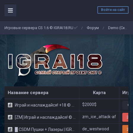
Войти на сайт
Игровые сервера CS 1.6 © IGRAI18.RU ✅
Форум
Demo (Скриншоты)
/
/
Название сервера
Карта
Игро
$2000$
Играй и наслаждайся! +18 © Public
0/
zm_ice_attack-af
[ZM] Играй и наслаждайся! © Zombie Show
29/
de_westwood
█ CSDM Пушки + Лазеры | IGRAI18.RU ツ █
23/