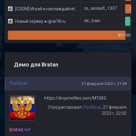
cs_assault_1337
[CSDM] Играй и наслаждайся! © Classic
20/
de_train
Новый сервер ● igrai18.ru
9/
81/160
Демо для Bratan
Fso36rus
27 февраля 2023 г, 21:59
https://dropmefiles.com/MTdXG
Отредактировал:
Fso36rus
, 27 февраля
2023 г, 22:02
[CSDM] VIP