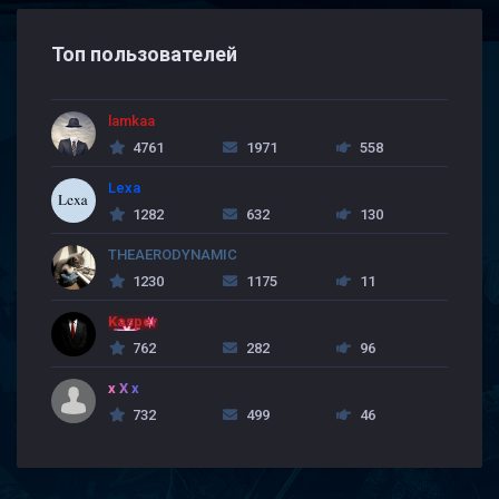
Топ пользователей
lamkaa
4761
1971
558
Lexa
1282
632
130
THEAERODYNAMIC
1230
1175
11
Kasper
762
282
96
x X x
732
499
46