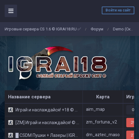
Войти на сайт
Игровые сервера CS 1.6 © IGRAI18.RU ✅
Форум
Demo (Скриншоты)
/
/
Название сервера
Карта
Игро
aim_map
Играй и наслаждайся! +18 © Public
0/3
zm_fortuna_v2
[ZM] Играй и наслаждайся! © Zombie Show
29/3
dm_aztec_maso
█ CSDM Пушки + Лазеры | IGRAI18.RU ツ █
27/3