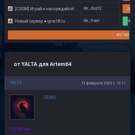
de_dust2
[CSDM] Играй и наслаждайся! © Classic
20/3
de_train
Новый сервер ● igrai18.ru
9/3
85/160
от YALTA для Artem64
YALTA
13 февраля 2023 г, 16:11
DEMO
[CSDM] Администратор