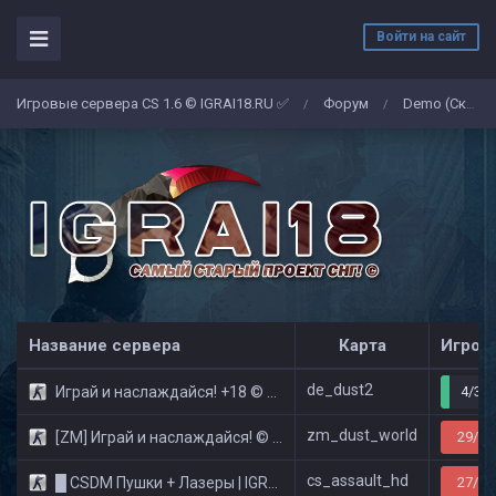
Войти на сайт
Игровые сервера CS 1.6 © IGRAI18.RU ✅
Форум
Demo (Скриншоты)
/
/
Название сервера
Карта
Игрок
de_dust2
Играй и наслаждайся! +18 © Public
4/32
zm_dust_world
[ZM] Играй и наслаждайся! © Zombie Show
29/32
cs_assault_hd
█ CSDM Пушки + Лазеры | IGRAI18.RU ツ █
27/32