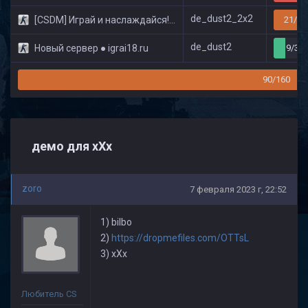
de_dust2_2x2
[CSDM] Играй и наслаждайся! © Classic
21/32
de_dust2
Новый сервер ● igrai18.ru
9/32
90/160
демо для хХх
zoro
7 февраля 2023 г, 22:52
1) bilbo
2)
https://dropmefiles.com/OTTsL
3) хХх
Любитель CS