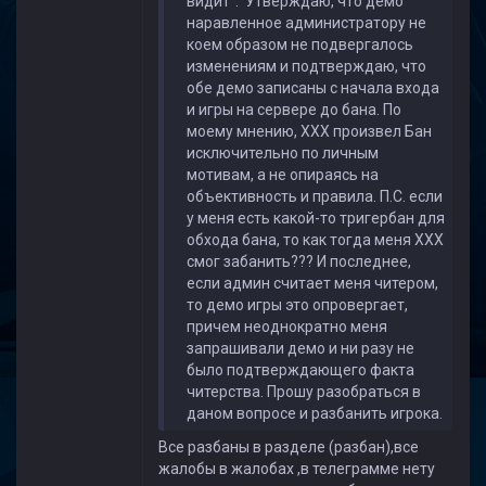
видит". Утверждаю, что демо
наравленное администратору не
коем образом не подвергалось
изменениям и подтверждаю, что
обе демо записаны с начала входа
и игры на сервере до бана. По
моему мнению, ХХХ произвел Бан
исключительно по личным
мотивам, а не опираясь на
объективность и правила. П.С. если
у меня есть какой-то тригербан для
обхода бана, то как тогда меня ХХХ
смог забанить??? И последнее,
если админ считает меня читером,
то демо игры это опровергает,
причем неоднократно меня
запрашивали демо и ни разу не
было подтверждающего факта
читерства. Прошу разобраться в
даном вопросе и разбанить игрока.
Все разбаны в разделе (разбан),все
жалобы в жалобах ,в телеграмме нету