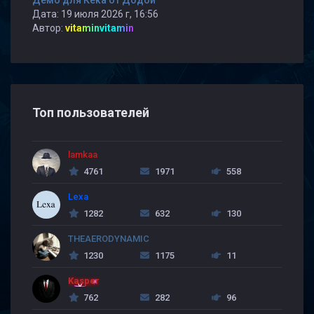
Демо для Кека от Додой
Дата: 19 июля 2026 г, 16:56
Автор:
vitaminvitamin
Топ пользователей
lamkaa
4761
1971
558
Lexa
1282
632
130
THEAERODYNAMIC
1230
1175
11
Kasper
762
282
96