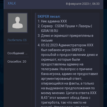
XALK
8 февраля 2023 г, 06:33
SKIPER писал:
Ник админа ХХХ
Сервер : CSDM Пушки + Лазеры |
IGRAI18.RU
Демо и скриншот прикреплены в
Любитель CS
письме
05.02.2023 Адмнистратором ХХХ
был забанен игрок SKIPER с
Сообщений: 149
просьбой о предоставлении демо и
скриншот, которые были
Спасибок: 20
предоставлены админу на
телеграмм. На вопрос о причине
бана игрока, админ не предоставил
аргументированый ответ,
опирающийся на факты, а только
на выдуманое предположения по
моему мнению. Цитата ответа ХХХ
8,43 "этот момент обход бана с
тригербота, так что никто не