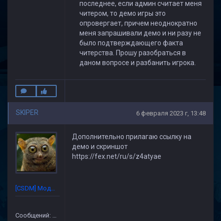
последнее, если админ считает меня
читером, то демо игры это
опровергает, причем неоднократно
меня запрашивали демо и ни разу не
было подтверждающего факта
читерства. Прошу разобраться в
даном вопросе и разбанить игрока.
SKIPER
6 февраля 2023 г, 13:48
Дополнительно прилагаю ссылку на
демо и скриншот
https://fex.net/ru/s/z4atyae
[CSDM] Модератор
Сообщений: 227