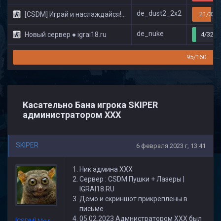
de_dust2_2x2
[CSDM] Играй и наслаждайся! © Classic
21/32
de_nuke
Новый сервер ● igrai18.ru
4/32
95/160
Касательно Бана игрока SKIPER
администратором ХХХ
SKIPER
6 февраля 2023 г, 13:41
Ник админа ХХХ
Сервер : CSDM Пушки + Лазеры |
IGRAI18.RU
Демо и скриншот прикреплены в
письме
05.02.2023 Адмнистратором ХХХ был
[CSDM] Модератор