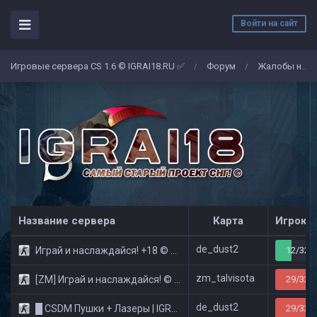
Войти на сайт
Игровые сервера CS 1.6 © IGRAI18.RU ✅
Форум
Жалобы на админов/игроков
/
/
Название сервера
Карта
Игроко
de_dust2
Играй и наслаждайся! +18 © Public
12/32
zm_talvisota
[ZM] Играй и наслаждайся! © Zombie Show
29/32
de_dust2
█ CSDM Пушки + Лазеры | IGRAI18.RU ツ █
29/32