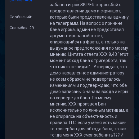
забанен игрок SKIPER с просьбой о
предоставлении демо и скриншот,
Сообщений: 227
которые были предоставлены админу
на телеграмм. На вопрос о причине
Спасибок: 29
бана игрока, админ не предоставил
аргументированый ответ,
опирающийся на факты, а только на
выдуманое предположения по моему
мнению. Цитата ответа ХХХ 8,43 "этот
момент обход бана с тригербота, так
что никто не видит". Утверждаю, что
демо наравленное администратору
не коем образом не подвергалось
изменениям и подтверждаю, что обе
демо записаны с начала входа и игры
на сервере до бана. По моему
мнению, ХХХ произвел Бан
исключительно по личным мотивам, а
не опираясь на объективность и
правила. П.С. если у меня есть какой-
то тригербан для обхода бана, то как
тогда меня ХХХ смог забанить??? И