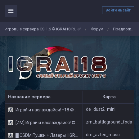
Войти на сайт
Игровые сервера CS 1.6 © IGRAI18.RU ✅
Форум
Предложение
/
/
Название сервера
Карта
de_dust2_mini
Играй и наслаждайся! +18 © Public
zm_battleground_foda
[ZM] Играй и наслаждайся! © Zombie Show
dm_aztec_maso
█ CSDM Пушки + Лазеры | IGRAI18.RU ツ █