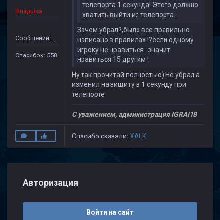
телепорта 1 секунда! Этого должно
Владыка
хватить выйти из телепорта.
Зачем убрал?,было все правильно
Сообщений: 1971
написано в правилах !?если одному
игроку не нравиться -значит
Спасибок: 558
нравиться 15 другим !
Ну так прочитай полностью) Не убрал а
изменил на зищиту в 1 секунду при
телепорте
С уважением, администрация IGRAI18
Спасибо сказали:
XALK
Авторизация
Войти на сайт