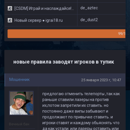
de_aztec
[CSDM] Играй и наслаждайся! © Classic
de_dust2
Новый сервер ● igrai18.ru
99/160
новые правила заводят игроков в тупик
Мошенник
25 января 2023 г, 10:47
предлогаю отменить телепорты ,так как
раньше ставили лазеры на против
их,потом запретили их ставить. но
постоянно даже випы забывают и
продолжают по привычке ставить. и
игроки ставят и каждому обьяснять что
Вечный бан
да как устали. или лазеры оставить или