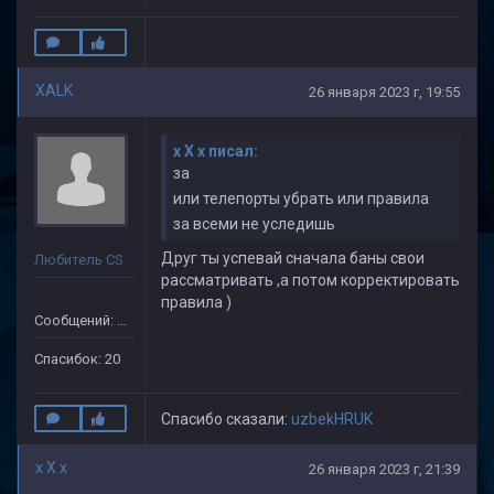
XALK
26 января 2023 г, 19:55
x X x писал:
за
или телепорты убрать или правила
за всеми не уследишь
Друг ты успевай сначала баны свои
Любитель CS
рассматривать ,а потом корректировать
правила )
Сообщений: 149
Спасибок: 20
Спасибо сказали:
uzbekHRUK
x X x
26 января 2023 г, 21:39