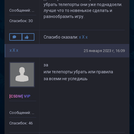
убрать телепорты они уже поднадоели.
Сообщений: 133
лучше что то новенькое сделать и
разнообразить игру.
Спасибок: 30
Спасибо сказали:
x X x
x X x
25 января 2023 г, 16:09
за
или телепорты убрать или правила
за всеми не уследишь
[CSDM] VIP
Сообщений: 499
Спасибок: 46