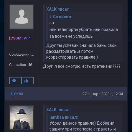
XALK писал:
x X x писал:
за
или телепорты убрать или правила
за всеми не уследишь
[CSDM] VIP
Друг ты успевай сначала баны свои
рассматривать ,а потом
Сообщений: 499
корректировать правила )
Спасибок: 46
Друг, я все смотрю, есть претензии????
lamkaa
27 января 2023 г, 12:04
XALK писал:
lamkaa писал:
Убрал данное правило) Добавил
защиту при телепорте с гранаты и