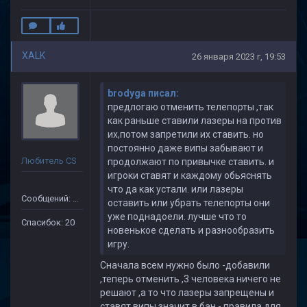
XALK
26 января 2023 г, 19:53
brodyga писал:
предлогаю отменить телепорты ,так
как раньше ставили лазеры на против
их,потом запретили их ставить. но
постоянно даже випы забывают и
Любитель CS
продолжают по привычке ставить. и
игроки ставят и каждому обьяснять
что да как устали. или лазеры
Сообщений: 149
оставить или убрать телепорты они
уже поднадоели. лучше что то
Спасибок: 20
новенькое сделать и разнообразить
игру.
Сначала всем нужно было -добавили
,теперь отменить ,3 человека ничего не
решают ,а то что лазеры запрещены и
ставят випы значит в бан - правила для