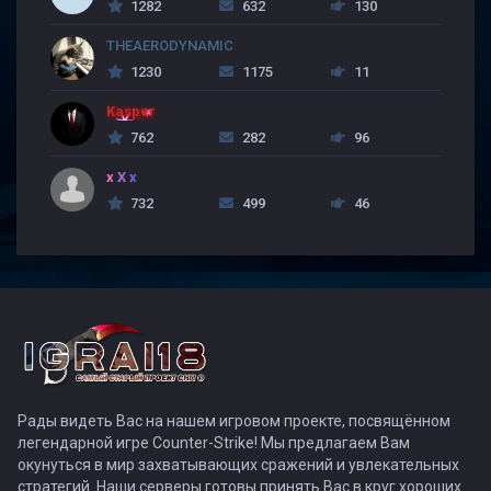
1282
632
130
THEAERODYNAMIC
1230
1175
11
Kasper
762
282
96
x X x
732
499
46
Рады видеть Вас на нашем игровом проекте, посвящённом
легендарной игре Counter-Strike! Мы предлагаем Вам
окунуться в мир захватывающих сражений и увлекательных
стратегий. Наши серверы готовы принять Вас в круг хороших