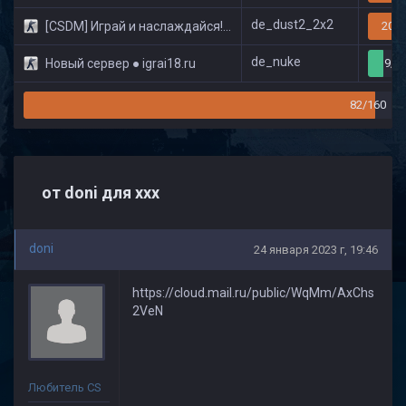
de_dust2_2x2
[CSDM] Играй и наслаждайся! © Classic
20/3
de_nuke
Новый сервер ● igrai18.ru
9/3
82/160
от doni для ххх
doni
24 января 2023 г, 19:46
https://cloud.mail.ru/public/WqMm/AxChs
2VeN
Любитель CS