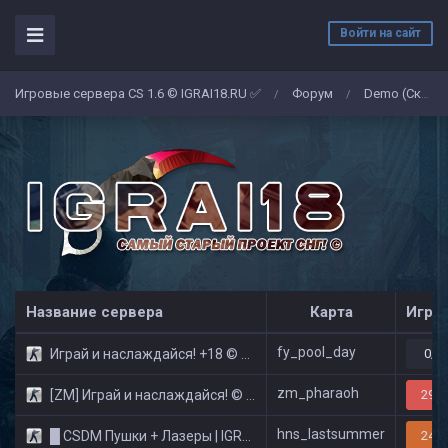
Войти на сайт
Игровые сервера CS 1.6 © IGRAI18.RU ✅
Форум
Demo (Скриншоты)
/
/
Название сервера
Карта
Игро
fy_pool_day
Играй и наслаждайся! +18 © Public
0/3
zm_pharaoh
[ZM] Играй и наслаждайся! © Zombie Show
29/3
hns_lastsummer
█ CSDM Пушки + Лазеры | IGRAI18.RU ツ █
24/3