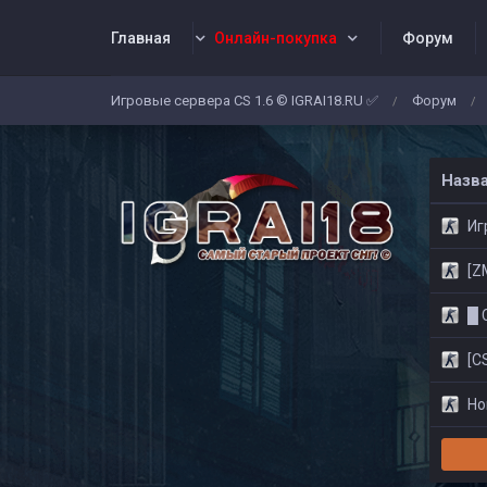
Главная
Онлайн-покупка
Форум
Игровые сервера CS 1.6 © IGRAI18.RU ✅
Форум
/
/
Заявки
Жалобы
Админы
Со
Назв
Игр
[ZM]
█ CS
[CS
Нов