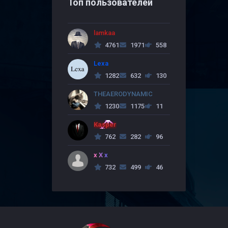
Топ пользователей
lamkaa
4761
1971
558
Lexa
1282
632
130
THEAERODYNAMIC
1230
1175
11
Kasper
762
282
96
x X x
732
499
46