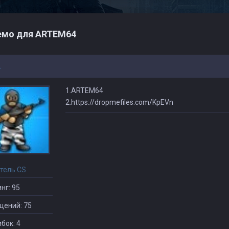
мо для ARTEM64
.
1.ARTEM64
2.https://dropmefiles.com/KpEVn
тель CS
нг: 95
щений: 75
бок: 4