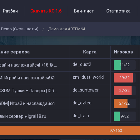
Разбан
Скачать КС 1.6
Бан-лист
Статистика
Demo (Скриншоты)
Демо для ARTEM64
/
бытия проекта
ание сервера
Карта
Игроков
de_dust2
ай и наслаждайся! +18 © Public
11/32
zm_dust_world
 Играй и наслаждайся! © Zombie Show
29/32
de_suntower
DM Пушки + Лазеры | IGRAI18.RU ツ █
27/32
de_aztec
DM] Играй и наслаждайся! © Classic
21/32
de_train
ый сервер ● igrai18.ru
9/32
97/160