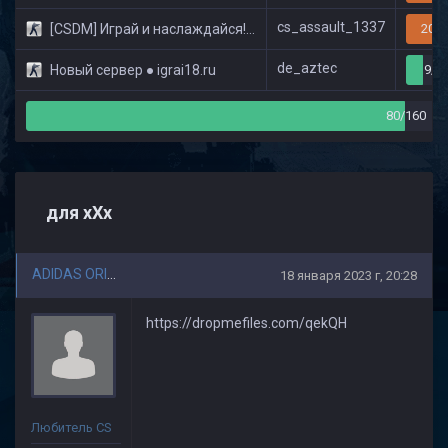
cs_assault_1337
[CSDM] Играй и наслаждайся! © Classic
20/3
de_aztec
Новый сервер ● igrai18.ru
9/3
80/160
для xXx
ADIDAS ORIGINAL
18 января 2023 г, 20:28
https://dropmefiles.com/qekQH
Любитель CS