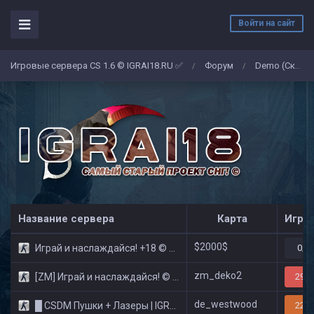
Войти на сайт
Игровые сервера CS 1.6 © IGRAI18.RU ✅
Форум
Demo (Скриншоты)
/
/
Название сервера
Карта
Игро
$2000$
Играй и наслаждайся! +18 © Public
0/3
zm_deko2
[ZM] Играй и наслаждайся! © Zombie Show
29/3
de_westwood
█ CSDM Пушки + Лазеры | IGRAI18.RU ツ █
22/3