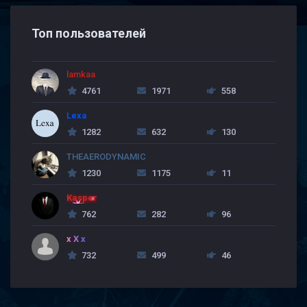
Топ пользователей
lamkaa
4761
1971
558
Lexa
1282
632
130
THEAERODYNAMIC
1230
1175
11
Kasper
762
282
96
x X x
732
499
46