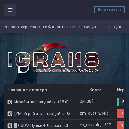
Войти на сайт
Игровые сервера CS 1.6 © IGRAI18.RU ✅
Форум
Demo (Скриншоты)
/
/
Название сервера
Карта
Игро
$2000$
Играй и наслаждайся! +18 © Public
5/3
zm_dust_world
[ZM] Играй и наслаждайся! © Zombie Show
29/3
cs_assault_1337
█ CSDM Пушки + Лазеры | IGRAI18.RU ツ █
31/3