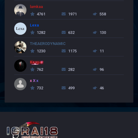
lamkaa
4761
1971
558
Lexa
1282
632
130
THEAERODYNAMIC
1230
1175
11
Kasper
762
282
96
x X x
732
499
46