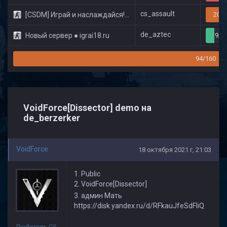
cs_assault
[CSDM] Играй и наслаждайся! © Classic
20/3
de_aztec
Новый сервер ● igrai18.ru
9/3
94/160
VoidForce[Dissector] demo на
de_berzerker
VoidForce
18 октября 2021 г, 21:03
1. Public
2. VoidForce[Dissector]
3. админ Мать
https://disk.yandex.ru/d/RFkauJfeSdFliQ
Любитель CS