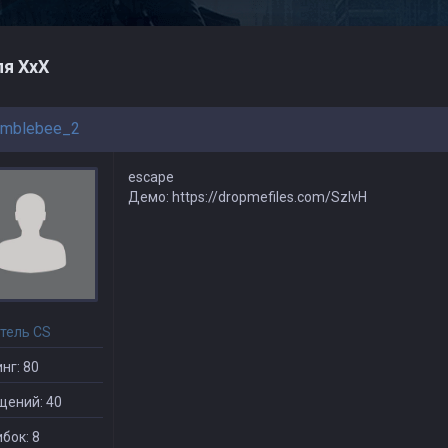
я ХхХ
mblebee_2
escape
Демо: https://dropmefiles.com/SzlvH
тель CS
нг: 80
щений: 40
бок: 8