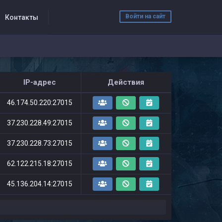
Войти на сайт
Контакты
IP-адрес
Действия
46.174.50.220:27015
37.230.228.49:27015
37.230.228.73:27015
62.122.215.18:27015
45.136.204.14:27015