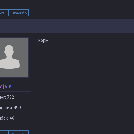
ет
Спасибо
норм
M] VIP
нг: 732
щений: 499
бок: 46