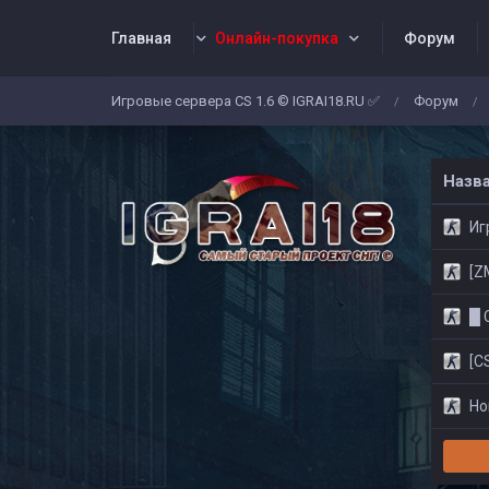
Главная
Онлайн-покупка
Форум
Игровые сервера CS 1.6 © IGRAI18.RU ✅
Форум
/
/
Заявки
Жалобы
Админы
Со
Назв
Игр
[ZM]
█ CS
[CS
Нов