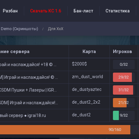
Разбан
Скачать КС 1.6
Бан-лист
Статистика
Demo (Скриншоты)
Для ХхХ
/
бытия проекта
ание сервера
Карта
Игроков
$2000$
ай и наслаждайся! +18 © Public
0/32
zm_dust_world
 Играй и наслаждайся! © Zombie Show
29/32
de_dustyaztec
DM Пушки + Лазеры | IGRAI18.RU ツ █
31/32
de_dust2_2x2
DM] Играй и наслаждайся! © Classic
21/32
de_dust2
ый сервер ● igrai18.ru
9/32
90/160