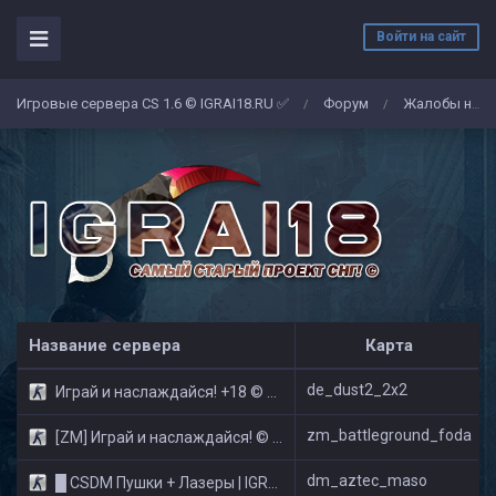
Войти на сайт
Игровые сервера CS 1.6 © IGRAI18.RU ✅
Форум
Жалобы на админов/игроков
/
/
Название сервера
Карта
de_dust2_2x2
Играй и наслаждайся! +18 © Public
zm_battleground_foda
[ZM] Играй и наслаждайся! © Zombie Show
dm_aztec_maso
█ CSDM Пушки + Лазеры | IGRAI18.RU ツ █