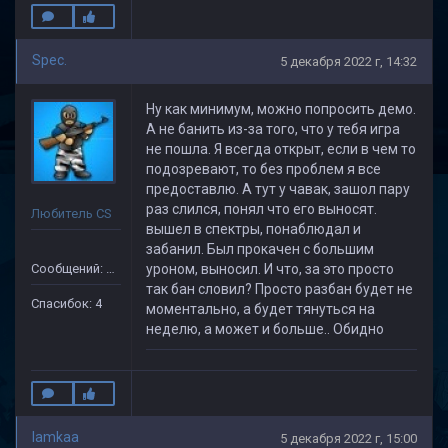
Spec.
5 декабря 2022 г, 14:32
Ну как минимум, можно попросить демо.
А не банить из-за того, что у тебя игра
не пошла. Я всегда открыт, если в чем то
подозревают, то без проблем я все
предоставлю. А тут у чавак, зашол пару
раз слился, понял что его выносят.
Любитель CS
вышел в спектры, понаблюдал и
забанил. Был прокачен с большим
Сообщений: 75
уроном, выносил. И что, за это просто
так бан словил? Просто разбан будет не
Спасибок: 4
моментально, а будет тянуться на
неделю, а может и больше.. Обидно
lamkaa
5 декабря 2022 г, 15:00