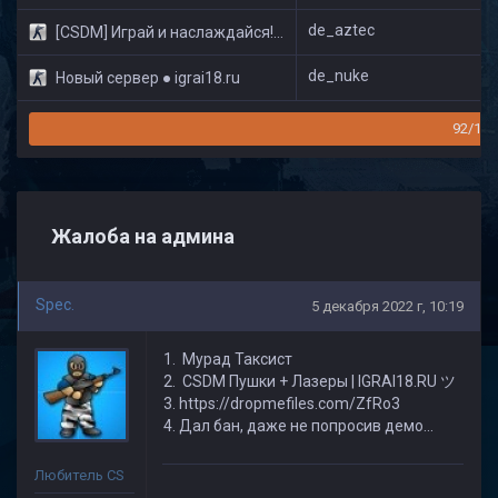
de_aztec
[CSDM] Играй и наслаждайся! © Classic
de_nuke
Новый сервер ● igrai18.ru
92/160
Жалоба на админа
Spec.
5 декабря 2022 г, 10:19
Мурад Таксист
CSDM Пушки + Лазеры | IGRAI18.RU ツ
https://dropmefiles.com/ZfRo3
Дал бан, даже не попросив демо...
Любитель CS