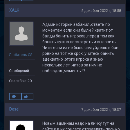
XALK
5 декабря 2022 г, 18:58
Админ который забанил ,ответь по
моментам если они были ?,хватит от
балды банить игроков ,перед тем как
банить нужно посмотреть и выловить
Читы если из не было сам уйдёшь в бан
ровно на тот же срок ,учитесь банить
Любитель CS
адекватно ,этого игрока я знаю
несколько лет ,читов за ним не
Сообщений: 149
наблюдал ,моменты !?
Спасибок: 20
Desel
7 декабря 2022 г, 18:37
Новым админам надо на личку тут на
сайте и в их соцсети отправлять письмо