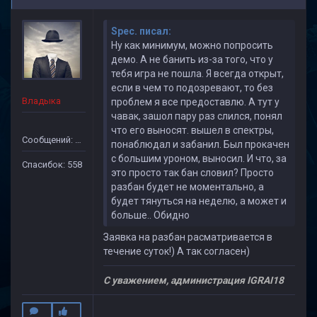
Spec. писал:
Ну как минимум, можно попросить
демо. А не банить из-за того, что у
тебя игра не пошла. Я всегда открыт,
если в чем то подозревают, то без
Владыка
проблем я все предоставлю. А тут у
чавак, зашол пару раз слился, понял
что его выносят. вышел в спектры,
Сообщений: 1971
понаблюдал и забанил. Был прокачен
с большим уроном, выносил. И что, за
Спасибок: 558
это просто так бан словил? Просто
разбан будет не моментально, а
будет тянуться на неделю, а может и
больше.. Обидно
Заявка на разбан расматривается в
течение суток!) А так согласен)
С уважением, администрация IGRAI18