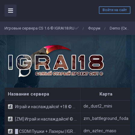
Войти на сайт
Игровые сервера CS 1.6 © IGRAI18.RU ✅
Форум
Demo (Скриншоты)
/
/
Название сервера
Карта
de_dust2_mini
Играй и наслаждайся! +18 © Public
zm_battleground_foda
[ZM] Играй и наслаждайся! © Zombie Show
dm_aztec_maso
█ CSDM Пушки + Лазеры | IGRAI18.RU ツ █