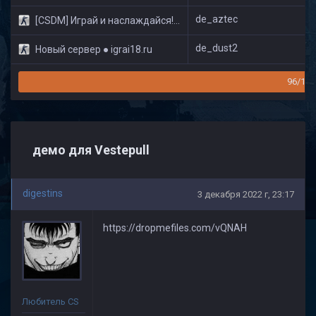
de_aztec
[CSDM] Играй и наслаждайся! © Classic
de_dust2
Новый сервер ● igrai18.ru
96/160
демо для Vestepull
digestins
3 декабря 2022 г, 23:17
https://dropmefiles.com/vQNAH
Любитель CS