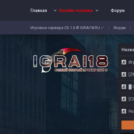
Главная
Онлайн-покупка
Форум
Игровые сервера CS 1.6 © IGRAI18.RU ✅
Форум
/
/
Заявки
Жалобы
Админы
Со
Назв
Игр
[ZM]
█ CS
[CS
Нов