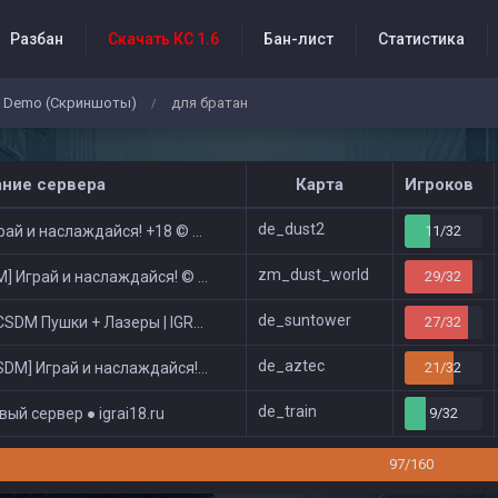
Разбан
Скачать КС 1.6
Бан-лист
Статистика
Demo (Скриншоты)
для братан
/
бытия проекта
ание сервера
Карта
Игроков
de_dust2
ай и наслаждайся! +18 © Public
11/32
zm_dust_world
 Играй и наслаждайся! © Zombie Show
29/32
de_suntower
DM Пушки + Лазеры | IGRAI18.RU ツ █
27/32
de_aztec
DM] Играй и наслаждайся! © Classic
21/32
de_train
ый сервер ● igrai18.ru
9/32
97/160