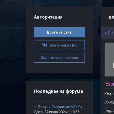
Авторизация
дл
Войти на сайт
x X x
Войти через ВК
Зарегистрироваться
[CSD
Последнее на форуме
Рейти
Сооб
✅ Получи Бесплатно VIP-Статус на 30-дней. ✅
Спаси
Дата: 24 июля 2026 г, 10:56