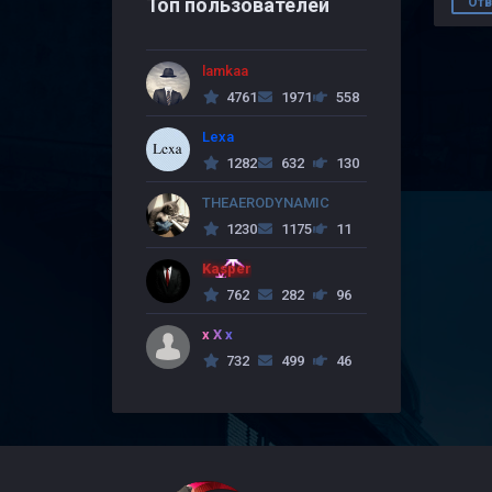
Топ пользователей
Отв
lamkaa
4761
1971
558
Lexa
1282
632
130
THEAERODYNAMIC
1230
1175
11
Kasper
762
282
96
x X x
732
499
46