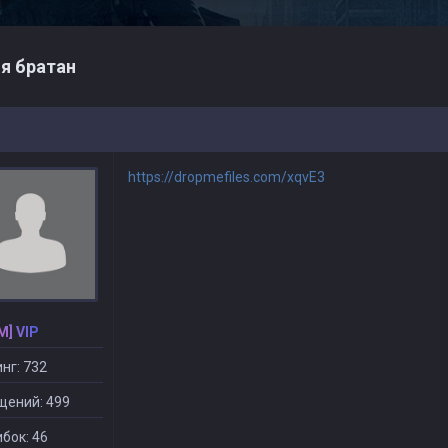
я братан
https://dropmefiles.com/xqvE3
M] VIP
нг: 732
щений: 499
бок: 46