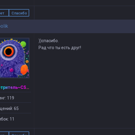
ет
Спасибо
bolik
))спасибо.
Рад что ты есть друг!
~Смотритель~CSDM ©
нг: 119
щений: 65
бок: 11