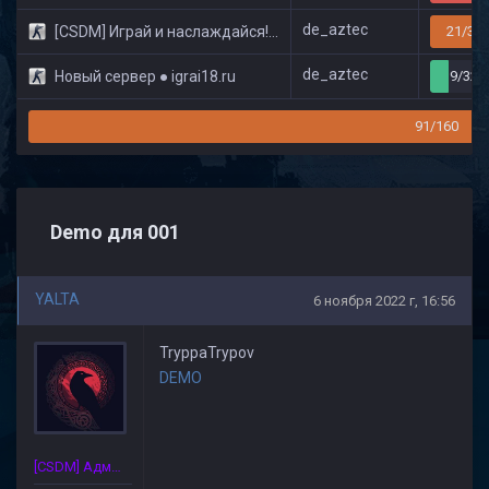
de_aztec
[CSDM] Играй и наслаждайся! © Classic
21/32
de_aztec
Новый сервер ● igrai18.ru
9/32
91/160
Demo для 001
YALTA
6 ноября 2022 г, 16:56
TryppaTrypov
DEMO
[CSDM] Администратор