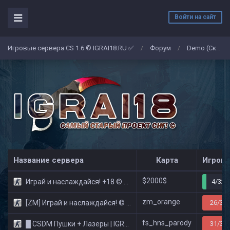
Войти на сайт
Игровые сервера CS 1.6 © IGRAI18.RU ✅
Форум
Demo (Скриншоты)
/
/
Название сервера
Карта
Игроко
$2000$
Играй и наслаждайся! +18 © Public
4/32
zm_orange
[ZM] Играй и наслаждайся! © Zombie Show
26/32
fs_hns_parody
█ CSDM Пушки + Лазеры | IGRAI18.RU ツ █
31/32