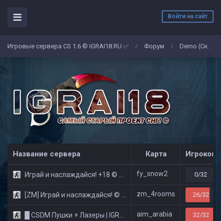
Войти на сайт
Игровые сервера CS 1.6 © IGRAI18.RU ✅
Форум
Demo (Скриншоты)
/
/
Название сервера
Карта
Игроков
fy_snow2
Играй и наслаждайся! +18 © Public
0/32
zm_4rooms
[ZM] Играй и наслаждайся! © Zombie Show
26/32
aim_arabia
█ CSDM Пушки + Лазеры | IGRAI18.RU ツ █
32/32