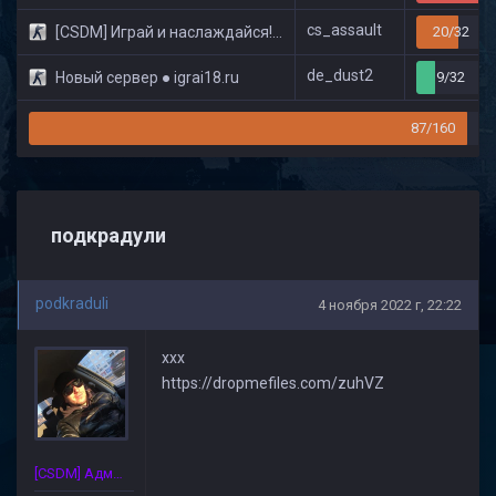
cs_assault
[CSDM] Играй и наслаждайся! © Classic
20/32
de_dust2
Новый сервер ● igrai18.ru
9/32
87/160
подкрадули
podkraduli
4 ноября 2022 г, 22:22
ххх
https://dropmefiles.com/zuhVZ
[CSDM] Администратор