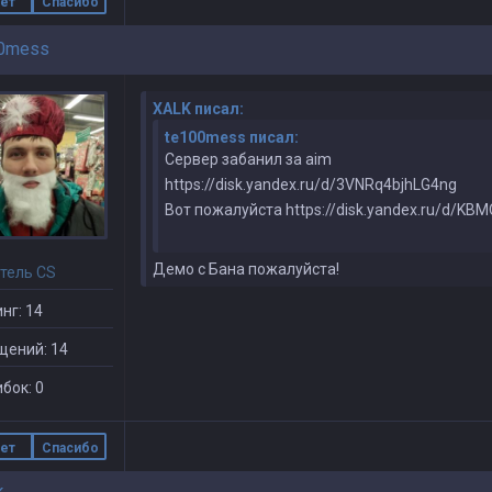
ет
Спасибо
0mess
XALK писал:
te100mess писал:
Сервер забанил за aim
https://disk.yandex.ru/d/3VNRq4bjhLG4ng
Вот пожалуйста https://disk.yandex.ru/d/KB
Демо с Бана пожалуйста!
тель CS
нг: 14
щений: 14
бок: 0
ет
Спасибо