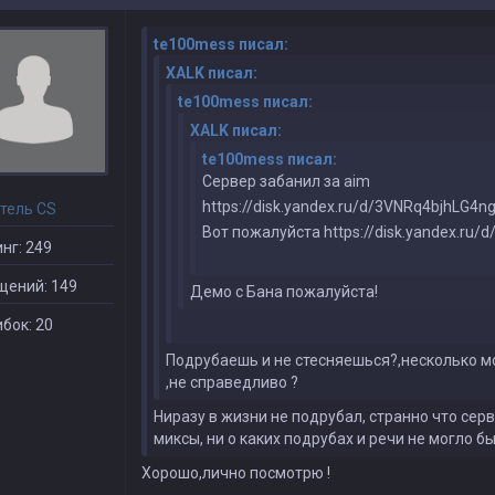
te100mess писал:
XALK писал:
te100mess писал:
XALK писал:
te100mess писал:
Сервер забанил за aim
https://disk.yandex.ru/d/3VNRq4bjhLG4n
тель CS
Вот пожалуйста https://disk.yandex.ru
нг: 249
щений: 149
Демо с Бана пожалуйста!
бок: 20
Подрубаешь и не стесняешься?,несколько м
,не справедливо ?
Ниразу в жизни не подрубал, странно что серв
миксы, ни о каких подрубах и речи не могло б
Хорошо,лично посмотрю !