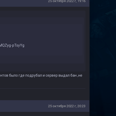
25 октября 2022 г, 19:16
KBMQZyg-pTsyYg
тов было где подрубал и сервер выдал бан ,не
25 октября 2022 г, 20:23