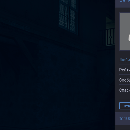
XAL
Люби
Рейти
Сооб
Спаси
Отв
te10