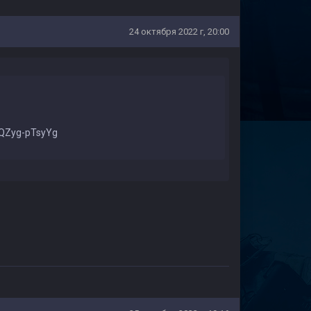
24 октября 2022 г, 20:00
MQZyg-pTsyYg