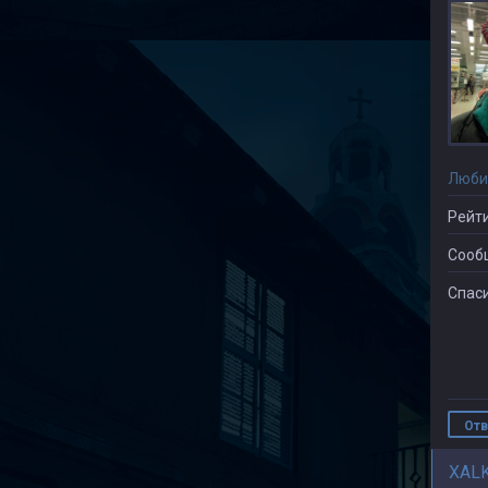
Люби
Рейти
Сооб
Спаси
Отв
XAL