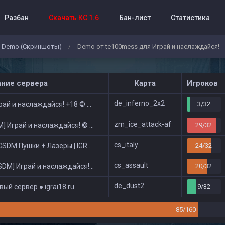
Разбан
Скачать КС 1.6
Бан-лист
Статистика
Demo (Скриншоты)
Demo от te100mess для Играй и наслаждайся!
/
бытия проекта
ание сервера
Карта
Игроков
de_inferno_2x2
ай и наслаждайся! +18 © Public
3/32
zm_ice_attack-af
 Играй и наслаждайся! © Zombie Show
29/32
cs_italy
DM Пушки + Лазеры | IGRAI18.RU ツ █
24/32
cs_assault
DM] Играй и наслаждайся! © Classic
20/32
de_dust2
ый сервер ● igrai18.ru
9/32
85/160