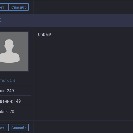
ет
Спасибо
K
Unban!
тель CS
нг: 249
щений: 149
бок: 20
ет
Спасибо