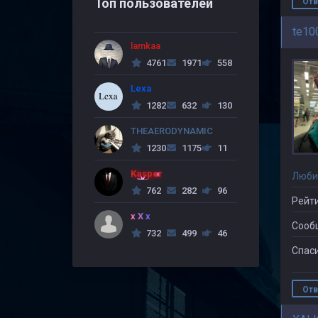
Топ пользователей
Отв
te10
lamkaa
4761
1971
558
Lexa
1282
632
130
THEAERODYNAMIC
1230
1175
11
Kasper
Люби
762
282
96
Рейти
x X x
Сооб
732
499
46
Спаси
Отв