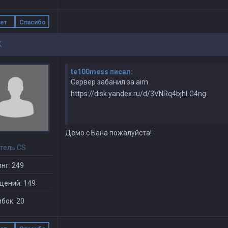
ет
Спасибо
K
te100mess писал:
Сервер забанил за aim
https://disk.yandex.ru/d/3VNRq4bjhLG4ng
Демо с Бана пожалуйста!
тель CS
нг: 249
щений: 149
бок: 20