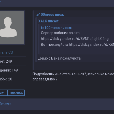
K
te100mess писал:
XALK писал:
te100mess писал:
Сервер забанил за aim
https://disk.yandex.ru/d/3VNRq4bjhLG4ng
Вот пожалуйста https://disk.yandex.ru/d/
тель CS
Демо с Бана пожалуйста!
нг: 249
щений: 149
Подрубаешь и не стесняешься?,несколько момен
бок: 20
справедливо ?
ет
Спасибо
0mess