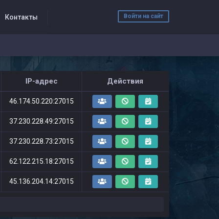
Войти на сайт
Контакты
IP-адрес
Действия
46.174.50.220:27015
37.230.228.49:27015
37.230.228.73:27015
62.122.215.18:27015
45.136.204.14:27015