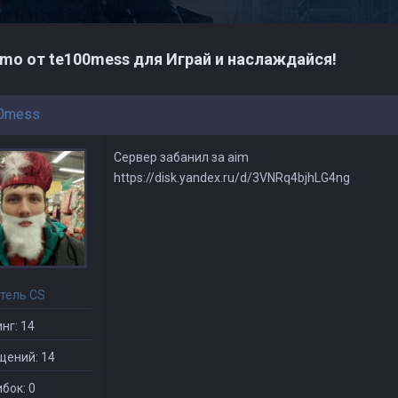
mo от te100mess для Играй и наслаждайся!
0mess
Сервер забанил за aim
https://disk.yandex.ru/d/3VNRq4bjhLG4ng
тель CS
нг: 14
щений: 14
бок: 0