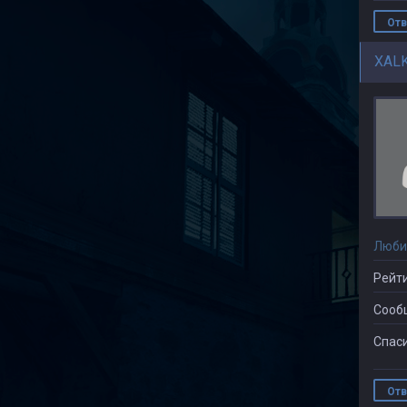
Отв
XAL
Люби
Рейти
Сооб
Спаси
Отв