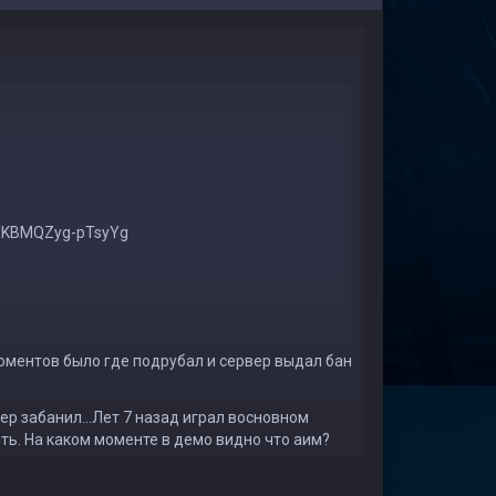
g
/d/KBMQZyg-pTsyYg
оментов было где подрубал и сервер выдал бан
ер забанил...Лет 7 назад играл восновном
ыть. На каком моменте в демо видно что аим?