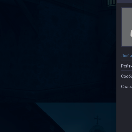
Люби
Рейти
Сооб
Спаси