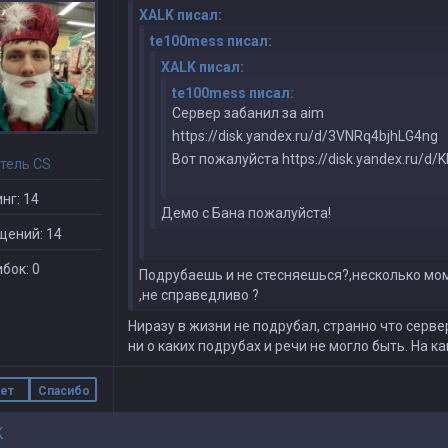
XALK писал:
te100mess писал:
XALK писал:
te100mess писал:
Сервер забанил за aim
https://disk.yandex.ru/d/3VNRq4bjhLG4ng
Вот пожалуйста https://disk.yandex.ru/d
тель CS
нг: 14
Демо с Бана пожалуйста!
щений: 14
бок: 0
Подрубаешь и не стесняешься?,несколько мом
,не справедливо ?
Ниразу в жизни не подрубал, странно что серве
ни о каких подрубах и речи не могло быть. На 
ет
Спасибо
K