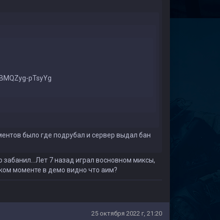
/KBMQZyg-pTsyYg
ентов было где подрубал и сервер выдал бан
р забанил...Лет 7 назад играл восновном миксы,
каком моменте в демо видно что аим?
25 октября 2022 г, 21:20