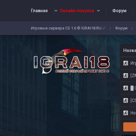
Главная
Онлайн-покупка
Форум
Игровые сервера CS 1.6 © IGRAI18.RU ✅
Форум
/
/
Заявки
Жалобы
Админы
Со
Назв
Игр
[ZM]
█ CS
[CS
Нов