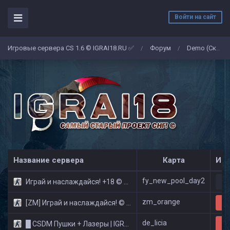
Войти на сайт
Игровые сервера CS 1.6 © IGRAI18.RU ✅
Форум
Demo (Скриншоты)
/
/
Название сервера
Карта
Игр
fy_new_pool_day2
Играй и наслаждайся! +18 © Public
0
zm_orange
[ZM] Играй и наслаждайся! © Zombie Show
29
de_licia
█ CSDM Пушки + Лазеры | IGRAI18.RU ツ █
25