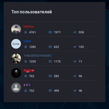
Топ пользователей
lamkaa
4761
1971
558
Lexa
1282
632
130
THEAERODYNAMIC
1230
1175
11
Kasper
762
282
96
x X x
732
499
46