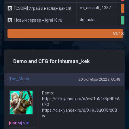
cs_assault_1337
[CSDM] Играй и наслаждайся! © Classic
20
de_nuke
Новый сервер ● igrai18.ru
9
83/160
Demo and CFG for Inhuman_kek
The_Mario
20 октября 2022 г, 00:48
Demo:
https://disk.yandex.ru/d/nwI1uNfzBpHPEA
CFG:
https://disk.yandex.ru/d/X19J8uQ78rxCB
w
[CSDM] VIP