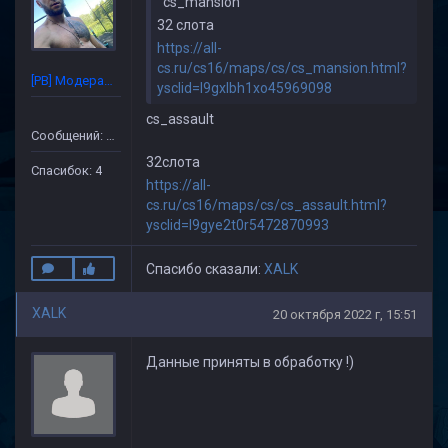
cs_mansion
32 слота
https://all-
cs.ru/cs16/maps/cs/cs_mansion.html?
[PB] Модератор
ysclid=l9gxlbh1xo45969098
cs_assault
Сообщений: 86
32слота
Спасибок: 4
https://all-
cs.ru/cs16/maps/cs/cs_assault.html?
ysclid=l9gye2t0r5472870993
Спасибо сказали:
XALK
XALK
20 октября 2022 г, 15:51
Данные приняты в обработку !)