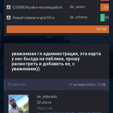
de_aztec
[CSDM] Играй и наслаждайся! © Classic
23/32
de_inferno
Новый сервер ● igrai18.ru
9/32
95/160
уважаемая гл администрация, эта карта
у нас былда на паблике, прошу
расмотреть и добавить ее, с
уважением))
Богдан За ВМФ
17 октября 2022 г, 17:08
de_eldorado
32 слота
https://all-