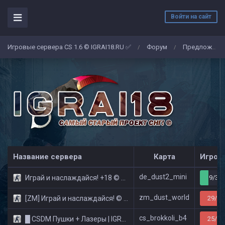
Войти на сайт
Игровые сервера CS 1.6 © IGRAI18.RU ✅
Форум
Предложение
/
/
Название сервера
Карта
Игрок
de_dust2_mini
Играй и наслаждайся! +18 © Public
9/32
zm_dust_world
[ZM] Играй и наслаждайся! © Zombie Show
29/32
cs_brokkoli_b4
█ CSDM Пушки + Лазеры | IGRAI18.RU ツ █
25/32