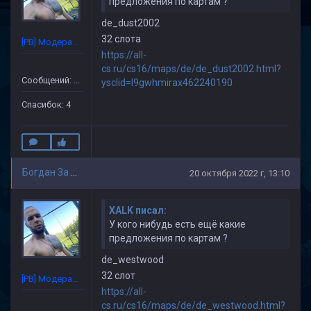
предложения по картам ?
de_dust2002
32 слота
[PB] Модератор
https://all-
cs.ru/cs16/maps/de/de_dust2002.html?
Сообщений: 86
ysclid=l9gwhmirax462240190
Спасибок: 4
Богдан За ВМФ
20 октября 2022 г, 13:10
XALK писал:
У кого нибудь есть ещё какие
предложения по картам ?
de_westwood
32 слот
[PB] Модератор
https://all-
cs.ru/cs16/maps/de/de_westwood.html?