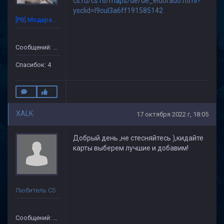
cs.ru/cs16/maps/de/de_eldorado.html?
ysclid=l9cul3a6ff191585142
[PB] Модератор
Сообщений: 86
Спасибок: 4
XALK
17 октября 2022 г, 18:05
Добрый день ,не стесняйтесь ),кидайте
карты выберем лучшие и добавим!
Любитель CS
Сообщений: 149