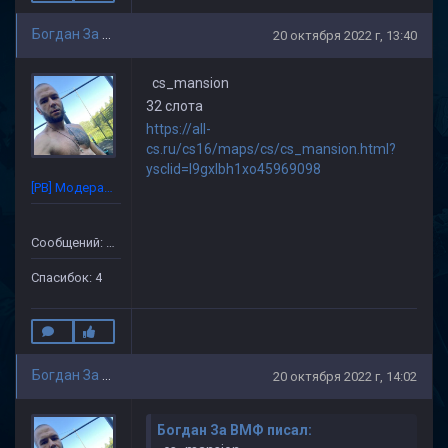
Богдан За ВМФ
20 октября 2022 г, 13:40
cs_mansion
32 слота
https://all-
cs.ru/cs16/maps/cs/cs_mansion.html?
ysclid=l9gxlbh1xo45969098
[PB] Модератор
Сообщений: 86
Спасибок: 4
Богдан За ВМФ
20 октября 2022 г, 14:02
Богдан За ВМФ писал: