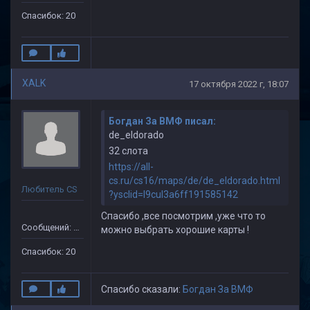
Спасибок: 20
XALK
17 октября 2022 г, 18:07
Богдан За ВМФ писал:
de_eldorado
32 слота
https://all-
cs.ru/cs16/maps/de/de_eldorado.html
Любитель CS
?ysclid=l9cul3a6ff191585142
Спасибо ,все посмотрим ,уже что то
Сообщений: 149
можно выбрать хорошие карты !
Спасибок: 20
Спасибо сказали:
Богдан За ВМФ