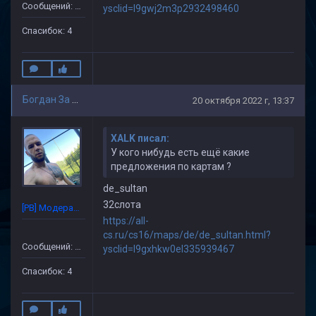
Сообщений: 86
ysclid=l9gwj2m3p2932498460
Спасибок: 4
Богдан За ВМФ
20 октября 2022 г, 13:37
XALK писал:
У кого нибудь есть ещё какие
предложения по картам ?
de_sultan
32слота
[PB] Модератор
https://all-
cs.ru/cs16/maps/de/de_sultan.html?
Сообщений: 86
ysclid=l9gxhkw0el335939467
Спасибок: 4