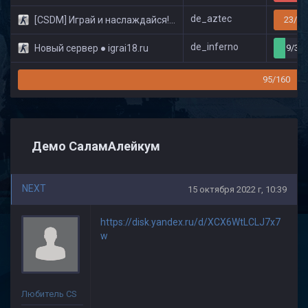
de_aztec
[CSDM] Играй и наслаждайся! © Classic
23/32
de_inferno
Новый сервер ● igrai18.ru
9/32
95/160
Демо СаламАлейкум
NEXT
15 октября 2022 г, 10:39
https://disk.yandex.ru/d/XCX6WtLCLJ7x7
w
Любитель CS