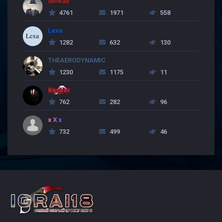
lamkaa
4761
1971
558
Lexa
1282
632
130
THEAERODYNAMIC
1230
1175
11
Kasper
762
282
96
x X x
732
499
46