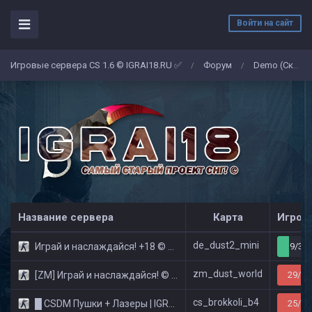
Войти на сайт
Игровые сервера CS 1.6 © IGRAI18.RU ✅
Форум
Demo (Скриншоты)
/
/
Название сервера
Карта
Игрок
de_dust2_mini
Играй и наслаждайся! +18 © Public
9/32
zm_dust_world
[ZM] Играй и наслаждайся! © Zombie Show
29/32
cs_brokkoli_b4
█ CSDM Пушки + Лазеры | IGRAI18.RU ツ █
25/32