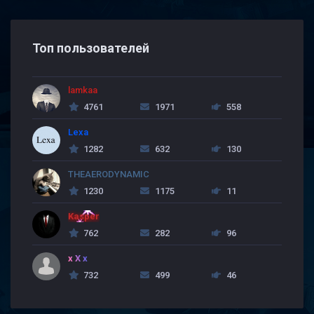
Топ пользователей
lamkaa
4761
1971
558
Lexa
1282
632
130
THEAERODYNAMIC
1230
1175
11
Kasper
762
282
96
x X x
732
499
46