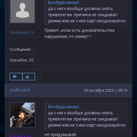
brodyga писал:
да с него вообще должны снять
привелегии .причина не скидывал
демки или не с иех карт неоднократно
Привет ,если есть доказательства
Любитель CS
нарушения ,то снимут !
Сообщений: 149
Спасибок: 20
podkraduli
15 октября 2022 г, 09:13
brodyga писал:
да с него вообще должны снять
привелегии .причина не скидывал
демки или не с иех карт неоднократно
не придумывай
[CSDM] Администратор