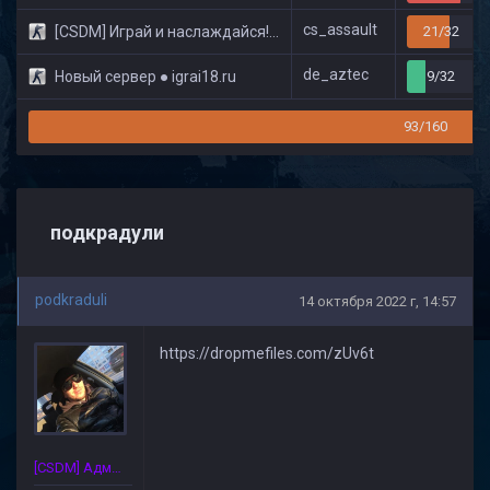
cs_assault
[CSDM] Играй и наслаждайся! © Classic
21/32
de_aztec
Новый сервер ● igrai18.ru
9/32
93/160
подкрадули
podkraduli
14 октября 2022 г, 14:57
https://dropmefiles.com/zUv6t
[CSDM] Администратор