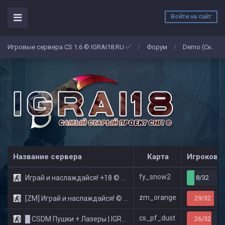
Войти на сайт
Игровые сервера CS 1.6 © IGRAI18.RU ✅
Форум
Demo (Скриншоты)
/
/
Название сервера
Карта
Игроков
fy_snow2
Играй и наслаждайся! +18 © Public
8/32
zm_orange
[ZM] Играй и наслаждайся! © Zombie Show
29/32
cs_pf_dust
█ CSDM Пушки + Лазеры | IGRAI18.RU ツ █
26/32