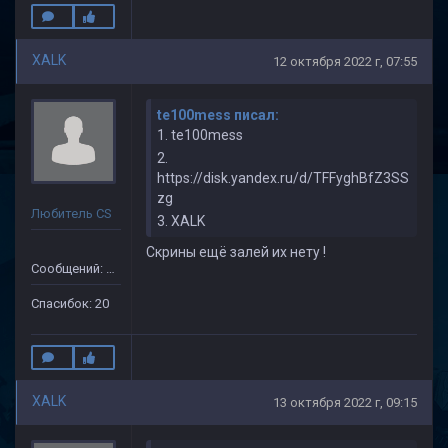
XALK
12 октября 2022 г, 07:55
te100mess писал:
1. te100mess
2.
https://disk.yandex.ru/d/TFFyghBfZ3SS
zg
Любитель CS
3. XALK
Скрины ещё залей их нету !
Сообщений: 149
Спасибок: 20
XALK
13 октября 2022 г, 09:15