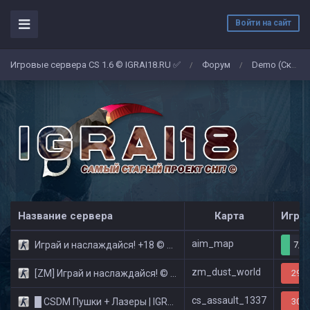
Войти на сайт
Игровые сервера CS 1.6 © IGRAI18.RU ✅
Форум
Demo (Скриншоты)
/
/
Название сервера
Карта
Игро
aim_map
Играй и наслаждайся! +18 © Public
7/3
zm_dust_world
[ZM] Играй и наслаждайся! © Zombie Show
29/3
cs_assault_1337
█ CSDM Пушки + Лазеры | IGRAI18.RU ツ █
30/3