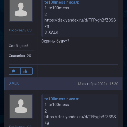
te100mess писал:
1. te100mess
2.
https://disk.yandex.ru/d/TFFyghBfZ3SS
zg
Любитель CS
3. XALK
Скрины будут?
Сообщений: 149
Спасибок: 20
XALK
13 октября 2022 г, 15:20
te100mess писал:
1. te100mess
2.
https://disk.yandex.ru/d/TFFyghBfZ3SS
zg
Любитель CS