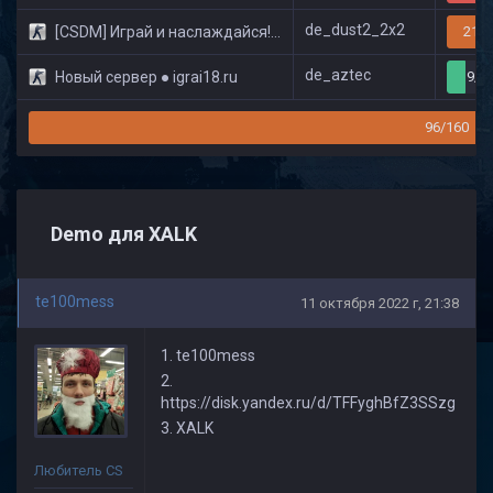
de_dust2_2x2
[CSDM] Играй и наслаждайся! © Classic
21/3
de_aztec
Новый сервер ● igrai18.ru
9/3
96/160
Demo для XALK
te100mess
11 октября 2022 г, 21:38
1. te100mess
2.
https://disk.yandex.ru/d/TFFyghBfZ3SSzg
3. XALK
Любитель CS