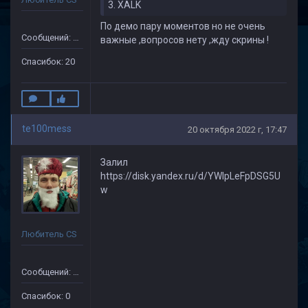
3. XALK
По демо пару моментов но не очень
Сообщений: 149
важные ,вопросов нету ,жду скрины !
Спасибок: 20
te100mess
20 октября 2022 г, 17:47
Залил
https://disk.yandex.ru/d/YWlpLeFpDSG5U
w
Любитель CS
Сообщений: 14
Спасибок: 0