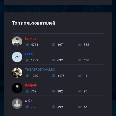
Топ пользователей
lamkaa
4761
1971
558
Lexa
1282
632
130
THEAERODYNAMIC
1230
1175
11
Kasper
762
282
96
x X x
732
499
46