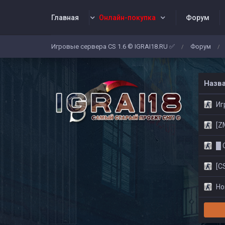
Главная
Онлайн-покупка
Форум
Игровые сервера CS 1.6 © IGRAI18.RU ✅
Форум
/
/
Заявки
Жалобы
Админы
Со
Назв
Игр
[ZM]
█ CS
[CS
Нов