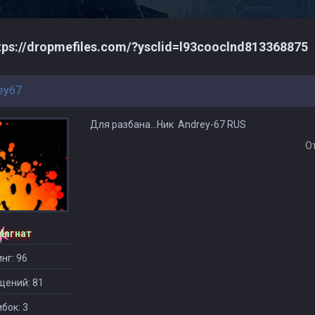
tps://dropmefiles.com/?ysclid=l93cooclnd813368875
ey67
Для разбана...Ник Andrey-67 RUS
О
Магнат
нг: 96
щений: 81
бок: 3