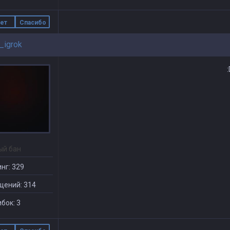
ет
Спасибо
_igrok
ый бан
нг: 329
щений: 314
бок: 3