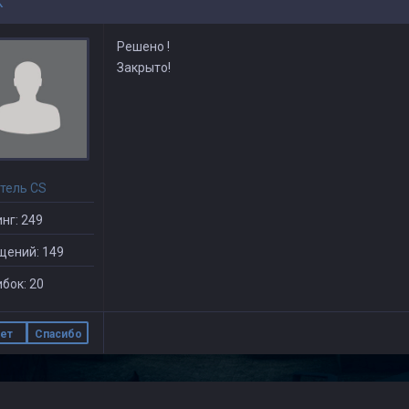
K
Решено !
Закрыто!
тель CS
нг: 249
щений: 149
бок: 20
ет
Спасибо