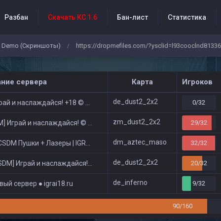
Разбан
Скачать КС 1.6
Бан-лист
Статистика
Demo (Скриншоты)
https://dropmefiles.com/?ysclid=l93cooclnd8133
/
бытия проекта
ание сервера
Карта
Игроков
de_dust2_2x2
ай и наслаждайся! +18 © Public
0/32
zm_dust2_2x2
 Играй и наслаждайся! © Zombie Show
29/32
dm_aztec_maso
DM Пушки + Лазеры | IGRAI18.RU ツ █
32/32
de_dust2_2x2
DM] Играй и наслаждайся! © Classic
20/32
de_inferno
ый сервер ● igrai18.ru
9/32
90/160