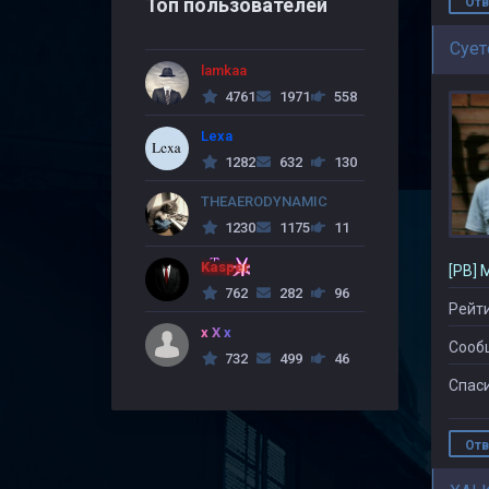
Топ пользователей
Отв
Сует
lamkaa
4761
1971
558
Lexa
1282
632
130
THEAERODYNAMIC
1230
1175
11
Kasper
[PB] 
762
282
96
Рейти
x X x
Сооб
732
499
46
Спаси
Отв