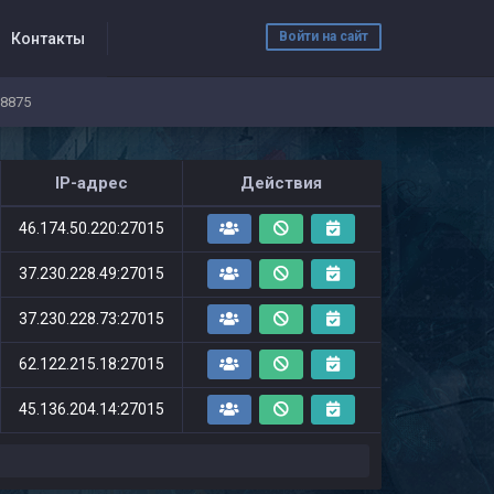
Войти на сайт
Контакты
68875
IP-адрес
Действия
46.174.50.220:27015
37.230.228.49:27015
37.230.228.73:27015
62.122.215.18:27015
45.136.204.14:27015