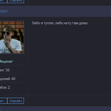
ет
Спасибо
олог
Либо я туплю, либо нету там демо
Меценат
нг: 50
щений: 40
бок: 2
ет
Спасибо