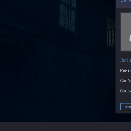
XAL
Люби
Рейти
Сооб
Спаси
Отв