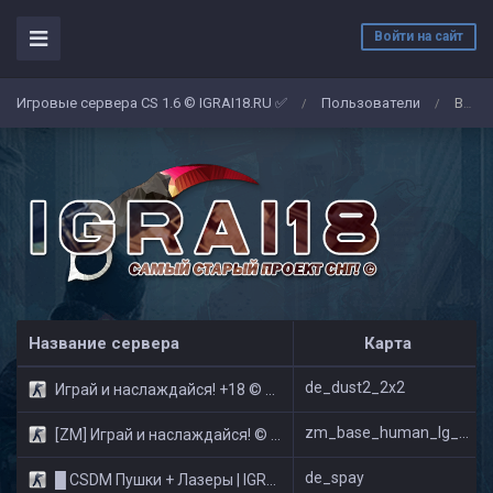
Войти на сайт
Игровые сервера CS 1.6 © IGRAI18.RU ✅
Пользователи
Владос Федченко
/
/
Название сервера
Карта
de_dust2_2x2
Играй и наслаждайся! +18 © Public
zm_base_human_lg_new_v2
[ZM] Играй и наслаждайся! © Zombie Show
de_spay
█ CSDM Пушки + Лазеры | IGRAI18.RU ツ █