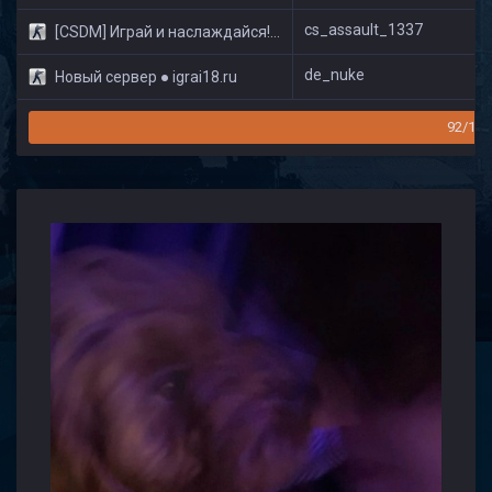
cs_assault_1337
[CSDM] Играй и наслаждайся! © Classic
de_nuke
Новый сервер ● igrai18.ru
92/160