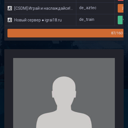
de_aztec
[CSDM] Играй и наслаждайся! © Classic
20/
de_train
Новый сервер ● igrai18.ru
9/
87/160