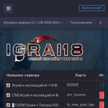
Войти на сайт
Игровые сервера CS 1.6 © IGRAI18.RU ✅
Пользователи
BVO
/
/
Название сервера
Карта
Игро
$2000$
Играй и наслаждайся! +18 © Public
0/
zm_3rooms
[ZM] Играй и наслаждайся! © Zombie Show
29/
fy_new_pool_day
█ CSDM Пушки + Лазеры | IGRAI18.RU ツ █
29/