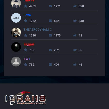
lamkaa
4761
1971
558
Lexa
1282
632
130
THEAERODYNAMIC
1230
1175
11
Kasper
762
282
96
x X x
732
499
46