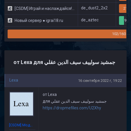
de_dust2_2x2
[CSDM] Играй и наслаждайся! © Classic
21/3
de_aztec
Новый сервер ● igrai18.ru
9/3
102/160
от Lexa для جمشيد سولييف سيف الدين عقلي
Lexa
16 сентября 2022 г, 19:22
от Lexa
для جمشيد سولييف سيف الدين عقلي
https://dropmefiles.com/U2Xhy
[CSDM] Модератор