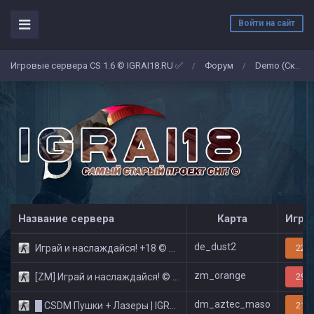
Войти на сайт
Игровые сервера CS 1.6 © IGRAI18.RU ✅
Форум
Demo (Скриншоты)
/
/
Название сервера
Карта
Игро
de_dust2
Играй и наслаждайся! +18 © Public
22/3
zm_orange
[ZM] Играй и наслаждайся! © Zombie Show
29/3
dm_aztec_maso
█ CSDM Пушки + Лазеры | IGRAI18.RU ツ █
21/3