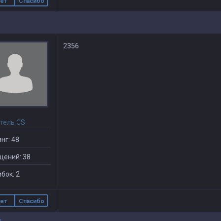
ет
Спасибо
2356
тель CS
нг: 48
щений: 38
бок: 2
ет
Спасибо