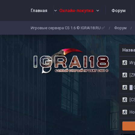
Главная
Онлайн-покупка
Форум
Игровые сервера CS 1.6 © IGRAI18.RU ✅
Форум
/
/
Заявки
Жалобы
Админы
Со
Назв
Игр
[ZM]
█ CS
[CS
Нов