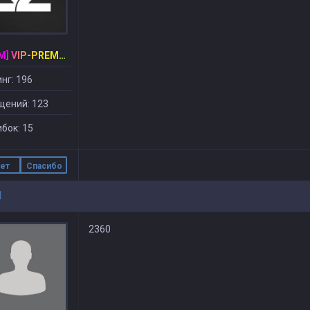
[CSDM] VIP-PREMIUM
нг: 196
щений: 123
бок: 15
ет
Спасибо
1
2360