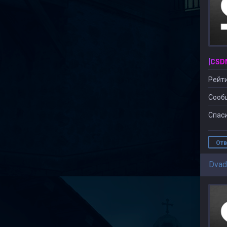
Рейти
Сооб
Спаси
Отв
Dvad