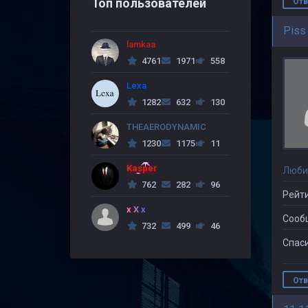
Топ пользователей
Отв
Piss
lamkaa
4761
1971
558
Lexa
1282
632
130
THEAERODYNAMIC
1230
1175
11
Kasper
Люби
762
282
96
Рейти
x X x
Сооб
732
499
46
Спаси
Отв