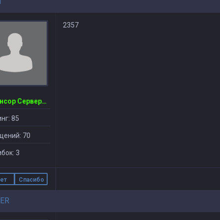
1
2357
~Спонсор Сервера~ CSDM ©
нг: 85
щений: 70
бок: 3
ет
Спасибо
PER