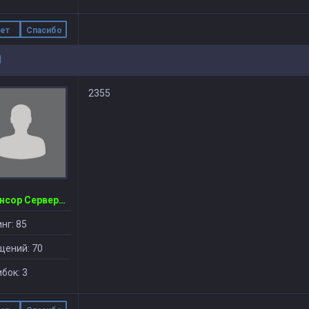
ет
Спасибо
1
2355
~Спонсор Сервера~ CSDM ©
нг: 85
щений: 70
бок: 3