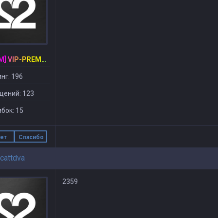
[CSDM] VIP-PREMIUM
нг: 196
щений: 123
бок: 15
ет
Спасибо
cattdva
2359