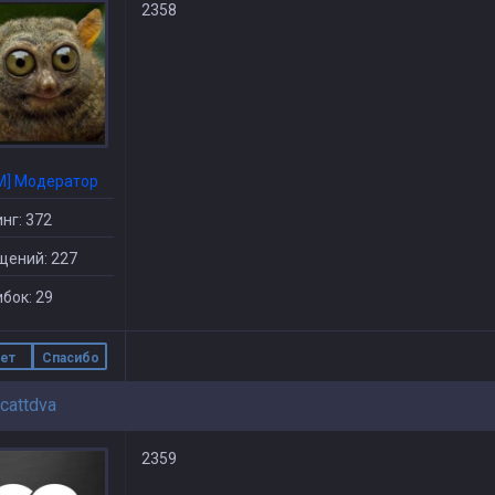
2358
M] Модератор
нг: 372
щений: 227
бок: 29
ет
Спасибо
cattdva
2359