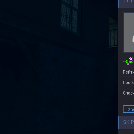
11 1
Рейти
Сооб
Спаси
Отв
SKI