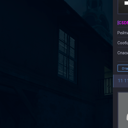
Рейти
Сооб
Спаси
Отв
11 1