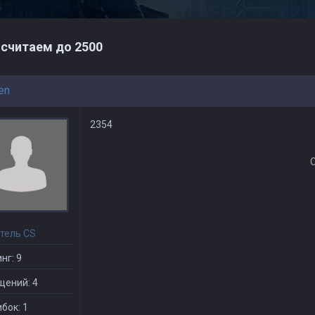
считаем до 2500
en
2354
тель CS
нг: 9
щений: 4
бок: 1