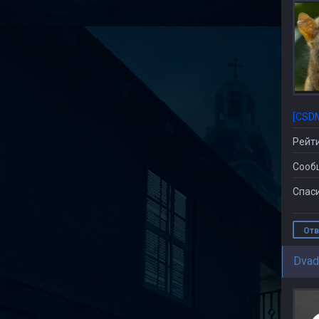
[CSD
Рейти
Сооб
Спаси
Отв
Dvad