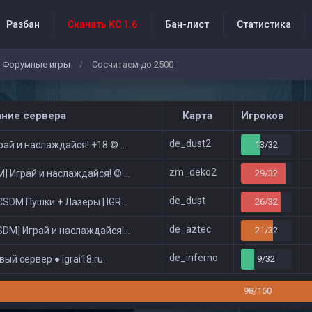
Разбан
Скачать КС 1.6
Бан-лист
Статистика
Форумные игры
Сосчитаем до 2500
/
бытия проекта
ание сервера
Карта
Игроков
de_dust2
ай и наслаждайся! +18 © Public
13/32
zm_deko2
 Играй и наслаждайся! © Zombie Show
29/32
de_dust
DM Пушки + Лазеры | IGRAI18.RU ツ █
26/32
de_aztec
DM] Играй и наслаждайся! © Classic
21/32
de_inferno
ый сервер ● igrai18.ru
9/32
98/160