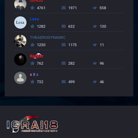
lamkaa
4761
1971
558
Lexa
1282
632
130
THEAERODYNAMIC
1230
1175
11
Kasper
762
282
96
x X x
732
499
46