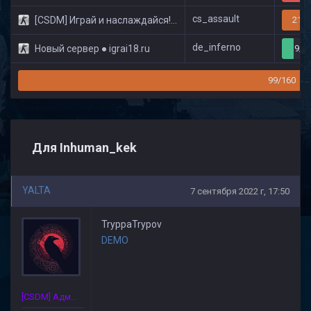
cs_assault
[CSDM] Играй и наслаждайся! © Classic
21/3
de_inferno
Новый сервер ● igrai18.ru
9/3
99/160
Для Inhuman_kek
YALTA
7 сентября 2022 г, 17:50
TryppaTrypov
DEMO
[CSDM] Администратор