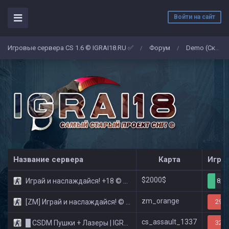
Войти на сайт
Игровые сервера CS 1.6 © IGRAI18.RU ✅
Форум
Demo (Скриншоты)
/
/
Название сервера
Карта
Игро
$2000$
Играй и наслаждайся! +18 © Public
8/3
zm_orange
[ZM] Играй и наслаждайся! © Zombie Show
29/3
cs_assault_1337
█ CSDM Пушки + Лазеры | IGRAI18.RU ツ █
32/3