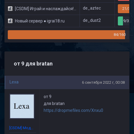
de_aztec
[CSDM] Играй и наслаждайся! © Classic
21/32
de_dust2
Новый сервер ● igrai18.ru
9/32
84/160
от 9 для bratan
Lexa
6 сентября 2022 г, 00:08
от 9
для bratan
https://dropmefiles.com/Xnxu0
[CSDM] Модератор