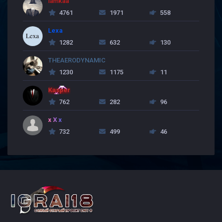
lamkaa
4761
1971
558
Lexa
1282
632
130
THEAERODYNAMIC
1230
1175
11
Kasper
762
282
96
x X x
732
499
46