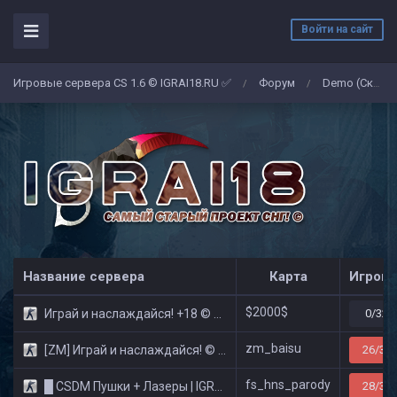
Войти на сайт
Игровые сервера CS 1.6 © IGRAI18.RU ✅
Форум
Demo (Скриншоты)
/
/
Название сервера
Карта
Игроко
$2000$
Играй и наслаждайся! +18 © Public
0/32
zm_baisu
[ZM] Играй и наслаждайся! © Zombie Show
26/32
fs_hns_parody
█ CSDM Пушки + Лазеры | IGRAI18.RU ツ █
28/32