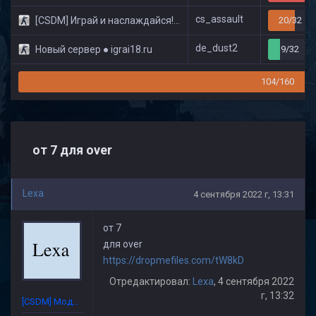
cs_assault
[CSDM] Играй и наслаждайся! © Classic
20/32
de_dust2
Новый сервер ● igrai18.ru
9/32
104/160
от 7 для over
Lexa
4 сентября 2022 г, 13:31
от 7
для over
https://dropmefiles.com/tW8kD
Отредактировал:
Lexa
, 4 сентября 2022
г, 13:32
[CSDM] Модератор