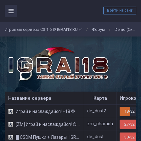
Войти на сайт
Игровые сервера CS 1.6 © IGRAI18.RU ✅
Форум
Demo (Скриншоты)
/
/
Название сервера
Карта
Игроков
de_dust2
Играй и наслаждайся! +18 © Public
18/32
zm_pharaoh
[ZM] Играй и наслаждайся! © Zombie Show
27/32
de_dust
█ CSDM Пушки + Лазеры | IGRAI18.RU ツ █
30/32