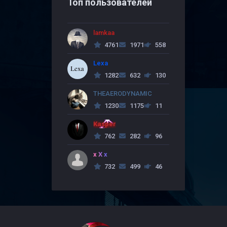
Топ пользователей
lamkaa
4761
1971
558
Lexa
1282
632
130
THEAERODYNAMIC
1230
1175
11
Kasper
762
282
96
x X x
732
499
46