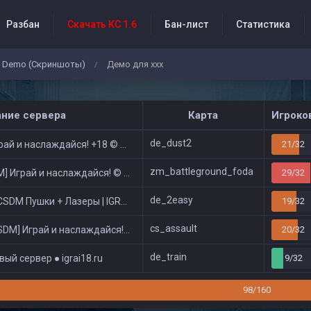
Разбан
Скачать КС 1.6
Бан-лист
Статистика
Demo (Скриншоты)
Демо для ххх
/
бытия проекта
ание сервера
Карта
Игроко
de_dust2
ай и наслаждайся! +18 © Public
21/32
zm_battleground_foda
 Играй и наслаждайся! © Zombie Show
29/32
de_2easy
DM Пушки + Лазеры | IGRAI18.RU ツ █
19/32
cs_assault
DM] Играй и наслаждайся! © Classic
20/32
de_train
ый сервер ● igrai18.ru
9/32
98/160