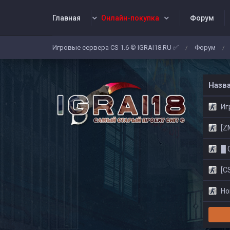
Главная
Онлайн-покупка
Форум
Игровые сервера CS 1.6 © IGRAI18.RU ✅
Форум
/
/
Заявки
Жалобы
Админы
Со
Назв
Игр
[ZM]
█ CS
[CS
Нов