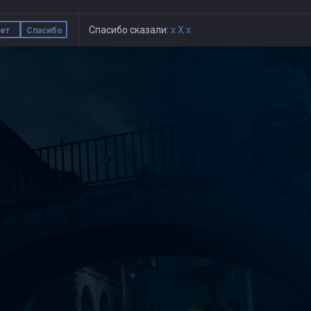
Спасибо сказали:
x X x
ет
Спасибо