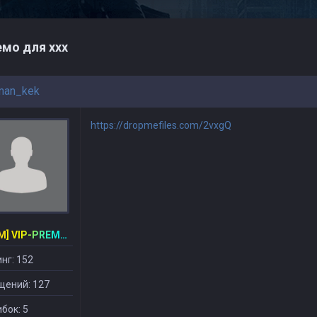
мо для ххх
man_kek
https://dropmefiles.com/2vxgQ
[CSDM] VIP-PREMIUM
нг: 152
щений: 127
бок: 5