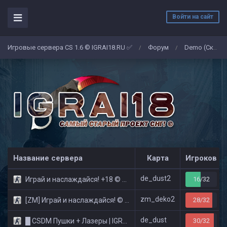
Войти на сайт
Игровые сервера CS 1.6 © IGRAI18.RU ✅
Форум
Demo (Скриншоты)
/
/
Название сервера
Карта
Игроков
de_dust2
Играй и наслаждайся! +18 © Public
16/32
zm_deko2
[ZM] Играй и наслаждайся! © Zombie Show
28/32
de_dust
█ CSDM Пушки + Лазеры | IGRAI18.RU ツ █
30/32