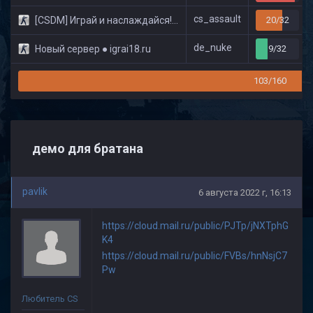
cs_assault
[CSDM] Играй и наслаждайся! © Classic
20/32
de_nuke
Новый сервер ● igrai18.ru
9/32
103/160
демо для братана
pavlik
6 августа 2022 г, 16:13
https://cloud.mail.ru/public/PJTp/jNXTphG
K4
https://cloud.mail.ru/public/FVBs/hnNsjC7
Pw
Любитель CS