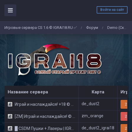
Войти на сайт
Игровые сервера CS 1.6 © IGRAI18.RU ✅
Форум
Demo (Скриншоты)
/
/
Название сервера
Карта
Игро
de_dust2
Играй и наслаждайся! +18 © Public
21/
zm_orange
[ZM] Играй и наслаждайся! © Zombie Show
29/
de_dust2_igrai18
█ CSDM Пушки + Лазеры | IGRAI18.RU ツ █
21/