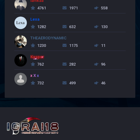
lamkaa
4761
1971
558
Lexa
1282
632
130
THEAERODYNAMIC
1230
1175
11
Kasper
762
282
96
x X x
732
499
46