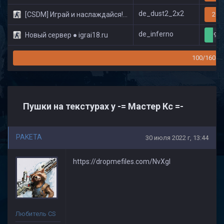
de_dust2_2x2
[CSDM] Играй и наслаждайся! © Classic
20/
de_inferno
Новый сервер ● igrai18.ru
9/3
100/160
Пушки на текстурах у -= Мастер Кс =-
PAKETA
30 июля 2022 г, 13:44
https://dropmefiles.com/NvXgl
Любитель CS