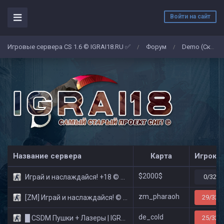
Войти на сайт
Игровые сервера CS 1.6 © IGRAI18.RU ✅
Форум
Demo (Скриншоты)
/
/
Название сервера
Карта
Игроко
$2000$
Играй и наслаждайся! +18 © Public
0/32
zm_pharaoh
[ZM] Играй и наслаждайся! © Zombie Show
29/32
de_cold
█ CSDM Пушки + Лазеры | IGRAI18.RU ツ █
25/32