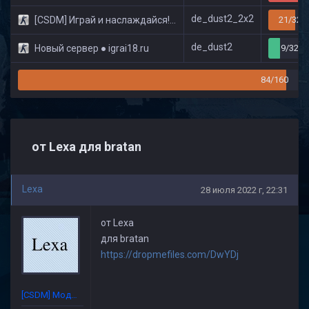
de_dust2_2x2
[CSDM] Играй и наслаждайся! © Classic
21/32
de_dust2
Новый сервер ● igrai18.ru
9/32
84/160
от Lexa для bratan
Lexa
28 июля 2022 г, 22:31
от Lexa
для bratan
https://dropmefiles.com/DwYDj
[CSDM] Модератор