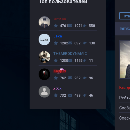
Топ пользователей
Отв
lamkaa
4761
1971
558
lamk
Lexa
1282
632
130
THEAERODYNAMIC
1230
1175
11
Kasper
762
282
96
Влад
x X x
732
499
46
Рейти
Сооб
Спаси