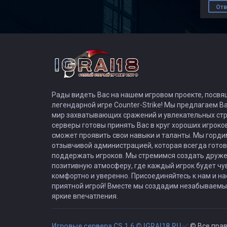
Отв
Рады видеть Вас на нашем игровом проекте, посв
легендарной игре Counter-Strike! Мы предлагаем В
мир захватывающих сражений и увлекательных стр
серверы готовы принять Вас в круг хороших игроко
сможет проявить свои навыки и таланты. Мы горд
отзывчивой администрацией, которая всегда готов
поддержать игроков. Мы стремимся создать друж
позитивную атмосферу, где каждый игрок будет чу
комфортно и уверенно. Присоединяйтесь к нам и н
приятной игрой! Вместе мы создадим незабываем
яркие впечатления.
Игровые сервера CS 1.6 © IGRAI18.RU ✅
© Все пра