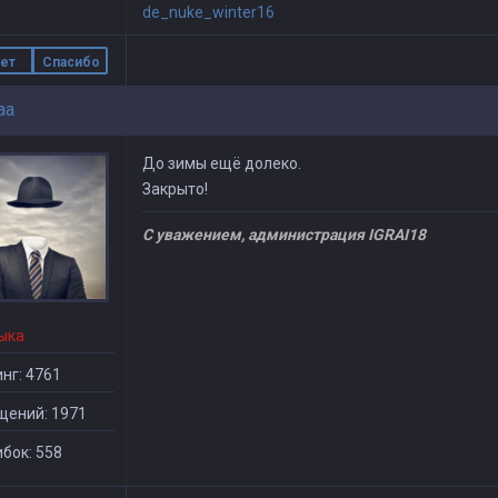
de_nuke_winter16
ет
Спасибо
aa
До зимы ещё долеко.
Закрыто!
С уважением, администрация IGRAI18
ыка
нг: 4761
щений: 1971
бок: 558