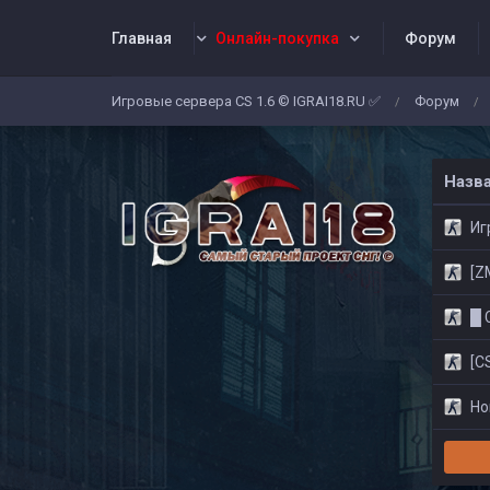
Главная
Онлайн-покупка
Форум
Игровые сервера CS 1.6 © IGRAI18.RU ✅
Форум
/
/
Заявки
Жалобы
Админы
Со
Назв
Игр
[ZM]
█ CS
[CS
Нов