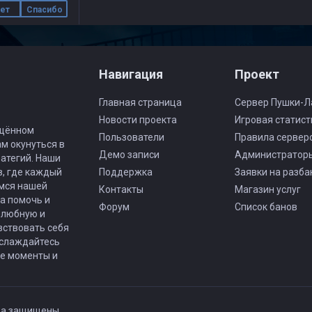
ет
Спасибо
Навигация
Проект
Главная страница
Сервер Пушки-Л
Новости проекта
Игровая статист
ящённом
Пользователи
Правила сервер
ам окунуться в
Демо записи
Администратор
атегий. Наши
в, где каждый
Поддержка
Заявки на разба
имся нашей
Контакты
Магазин услуг
а помочь и
Форум
Список банов
елюбную и
вствовать себя
аслаждайтесь
ые моменты и
ва защищены