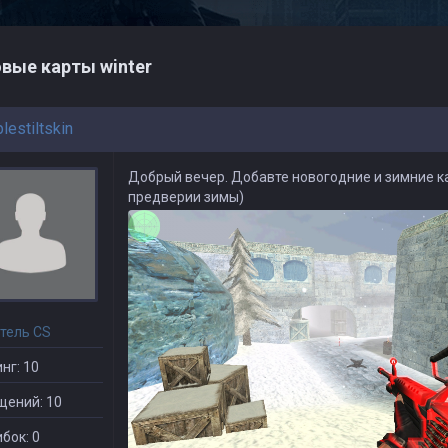
вые карты winter
estiltskin
Добрый вечер. Добавте новогодние и зимние к
предверии зимы)
тель CS
нг: 10
щений: 10
бок: 0