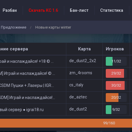
Разбан
Скачать КС 1.6
Бан-лист
Статистика
Предложение
Новые карты winter
/
бытия проекта
ание сервера
Карта
Игроков
de_dust2_2x2
ай и наслаждайся! +18 © Public
11/32
zm_4rooms
 Играй и наслаждайся! © Zombie Show
29/32
cs_italy
DM Пушки + Лазеры | IGRAI18.RU ツ █
30/32
de_aztec
DM] Играй и наслаждайся! © Classic
20/32
de_dust2
ый сервер ● igrai18.ru
9/32
99/160