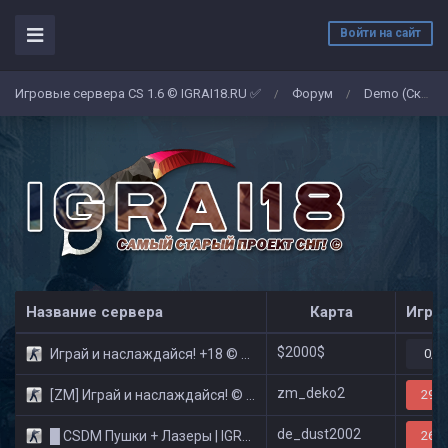
Войти на сайт
Игровые сервера CS 1.6 © IGRAI18.RU ✅
Форум
Demo (Скриншоты)
/
/
Название сервера
Карта
Игро
$2000$
Играй и наслаждайся! +18 © Public
0/3
zm_deko2
[ZM] Играй и наслаждайся! © Zombie Show
29/3
de_dust2002
█ CSDM Пушки + Лазеры | IGRAI18.RU ツ █
26/3