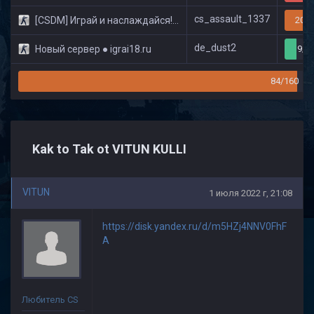
cs_assault_1337
[CSDM] Играй и наслаждайся! © Classic
20/3
de_dust2
Новый сервер ● igrai18.ru
9/3
84/160
Kak to Tak ot VITUN KULLI
VITUN
1 июля 2022 г, 21:08
https://disk.yandex.ru/d/m5HZj4NNV0FhF
A
Любитель CS