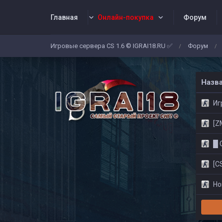
Главная
Онлайн-покупка
Форум
Игровые сервера CS 1.6 © IGRAI18.RU ✅
Форум
/
/
Заявки
Жалобы
Админы
Со
Назв
Игр
[ZM]
█ CS
[CS
Нов