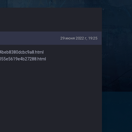
29 июня 2022 г, 19:25
8f4beb8380dcbc9a8.html
d055e5619e4b27288.html