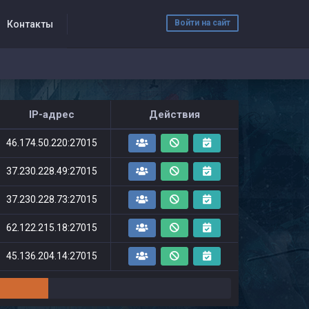
Войти на сайт
Контакты
IP-адрес
Действия
46.174.50.220:27015
37.230.228.49:27015
37.230.228.73:27015
62.122.215.18:27015
45.136.204.14:27015