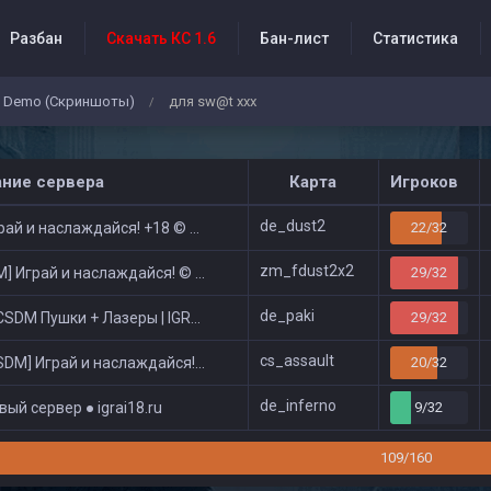
Разбан
Скачать КС 1.6
Бан-лист
Статистика
Demo (Скриншоты)
для sw@t xxx
/
бытия проекта
ание сервера
Карта
Игроков
de_dust2
ай и наслаждайся! +18 © Public
22/32
zm_fdust2x2
 Играй и наслаждайся! © Zombie Show
29/32
de_paki
DM Пушки + Лазеры | IGRAI18.RU ツ █
29/32
cs_assault
DM] Играй и наслаждайся! © Classic
20/32
de_inferno
ый сервер ● igrai18.ru
9/32
109/160