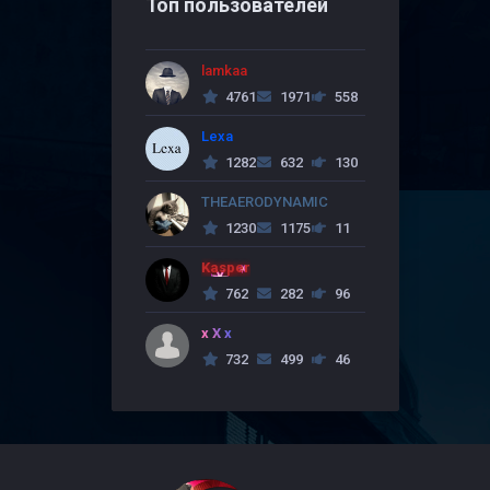
Топ пользователей
lamkaa
4761
1971
558
Lexa
1282
632
130
THEAERODYNAMIC
1230
1175
11
Kasper
762
282
96
x X x
732
499
46