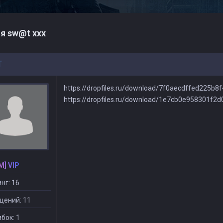
я sw@t xxx
T
https://dropfiles.ru/download/7f0aecdffed225b
https://dropfiles.ru/download/1e7cb0e958301f2
M] VIP
нг: 16
щений: 11
бок: 1