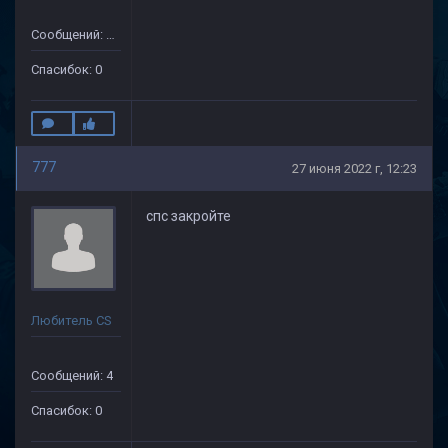
Сообщений: 49
Спасибок: 0
777
27 июня 2022 г, 12:23
спс закройте
Любитель CS
Сообщений: 4
Спасибок: 0