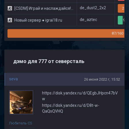
de_dust2_2x2
[CSDM] Играй и наслаждайся! © Classic
23/
de_aztec
Новый сервер ● igrai18.ru
9/3
87/160
дэмо для 777 от северсталь
seva
26 июня 2022 г, 15:52
https://disk.yandex.ru/d/QEgbJHpcn47bV
w
https://disk.yandex.ru/d/D8t-w-
QaQsQVHQ
Любитель CS