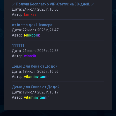
✅ Получи Бесплатно VIP-Статус на 30-дней. ✅
Дата: 24 июля 2026 г, 10:56
Автор:
lamkaa
от bratan для Шкипера
Дата: 22 июля 2026 г, 21:47
Автор:
lelikbolik
111111
Дата: 21 июля 2026 г, 22:55
Автор:
wintz0r
Демо для Кека от Додой
Дата: 19 июля 2026 г, 16:56
Автор:
vitaminvitamin
Демо для Скипа от Додой
Дата: 19 июля 2026 г, 13:17
Автор:
vitaminvitamin