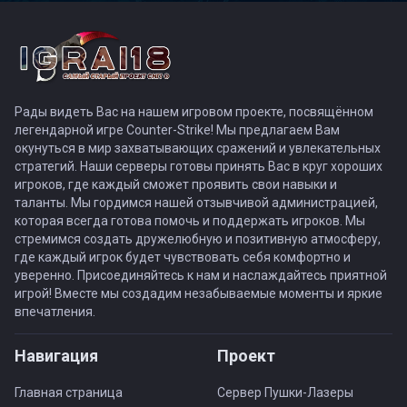
Рады видеть Вас на нашем игровом проекте, посвящённом
легендарной игре Counter-Strike! Мы предлагаем Вам
окунуться в мир захватывающих сражений и увлекательных
стратегий. Наши серверы готовы принять Вас в круг хороших
игроков, где каждый сможет проявить свои навыки и
таланты. Мы гордимся нашей отзывчивой администрацией,
которая всегда готова помочь и поддержать игроков. Мы
стремимся создать дружелюбную и позитивную атмосферу,
где каждый игрок будет чувствовать себя комфортно и
уверенно. Присоединяйтесь к нам и наслаждайтесь приятной
игрой! Вместе мы создадим незабываемые моменты и яркие
впечатления.
Навигация
Проект
Главная страница
Сервер Пушки-Лазеры