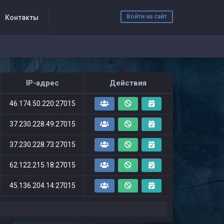
Войти на сайт
Контакты
IP-адрес
Действия
46.174.50.220:27015
37.230.228.49:27015
37.230.228.73:27015
62.122.215.18:27015
45.136.204.14:27015