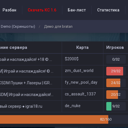
Разбан
Скачать КС 1.6
Бан-лист
Статистика
Demo (Скриншоты)
Демо для bratan
/
бытия проекта
ание сервера
Карта
Игроков
$2000$
ай и наслаждайся! +18 © Public
0/32
zm_dust_world
 Играй и наслаждайся! © Zombie Show
29/32
fy_new_pool_day
DM Пушки + Лазеры | IGRAI18.RU ツ █
24/32
cs_assault_1337
DM] Играй и наслаждайся! © Classic
20/32
de_nuke
ый сервер ● igrai18.ru
9/32
82/160