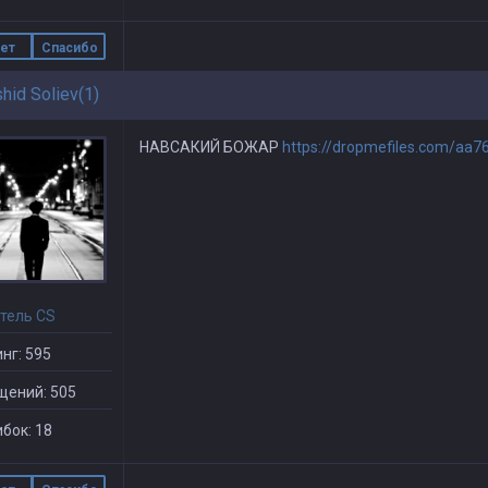
ет
Спасибо
hid Soliev(1)
НАВСАКИЙ БОЖАР
https://dropmefiles.com/aa7
тель CS
нг: 595
щений: 505
бок: 18