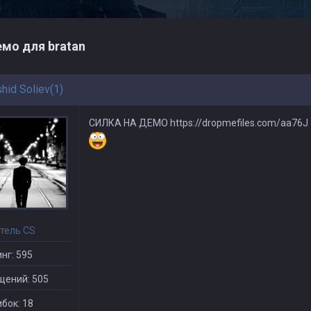
мо для bratan
hid Soliev(1)
СИЛКА НА ДЕМО https://dropmefiles.com/aa76J
тель CS
нг: 595
щений: 505
бок: 18