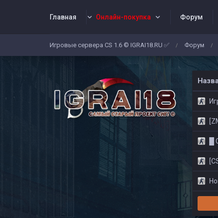
Главная
Онлайн-покупка
Форум
Игровые сервера CS 1.6 © IGRAI18.RU ✅
Форум
/
/
Заявки
Жалобы
Админы
Со
Назв
Игр
[ZM]
█ CS
[CS
Нов