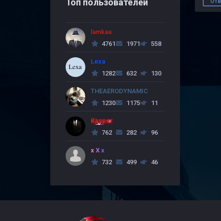
Топ пользователей
Отв
lamkaa
4761
1971
558
Lexa
1282
632
130
THEAERODYNAMIC
1230
1175
11
Kasper
762
282
96
x X x
732
499
46