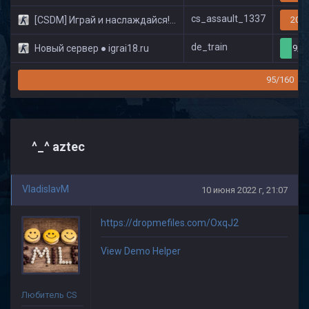
cs_assault_1337
[CSDM] Играй и наслаждайся! © Classic
20/3
de_train
Новый сервер ● igrai18.ru
9/3
95/160
^_^ aztec
VladislavM
10 июня 2022 г, 21:07
https://dropmefiles.com/OxqJ2
View Demo Helper
Любитель CS