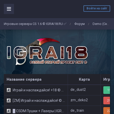
Войти на сайт
Игровые сервера CS 1.6 © IGRAI18.RU ✅
Форум
Demo (Скриншоты)
/
/
Название сервера
Карта
Игро
de_dust2
Играй и наслаждайся! +18 © Public
15/3
zm_deko2
[ZM] Играй и наслаждайся! © Zombie Show
29/3
de_train
█ CSDM Пушки + Лазеры | IGRAI18.RU ツ █
22/3