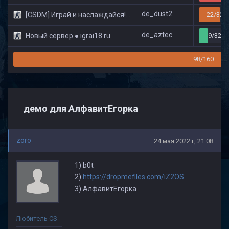
de_dust2
[CSDM] Играй и наслаждайся! © Classic
22/32
de_aztec
Новый сервер ● igrai18.ru
9/32
98/160
демо для АлфавитЕгорка
zoro
24 мая 2022 г, 21:08
1) b0t
2)
https://dropmefiles.com/iZ2OS
3) АлфавитЕгорка
Любитель CS