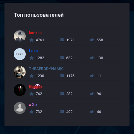
Топ пользователей
lamkaa
4761
1971
558
Lexa
1282
632
130
THEAERODYNAMIC
1230
1175
11
Kasper
762
282
96
x X x
732
499
46