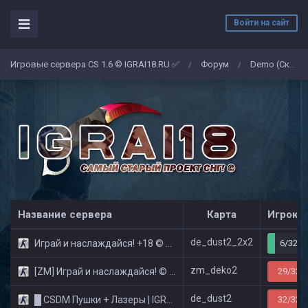
Войти на сайт
Игровые сервера CS 1.6 © IGRAI18.RU ✅
Форум
Demo (Скриншоты)
/
/
Название сервера
Карта
Игроко
de_dust2_2x2
Играй и наслаждайся! +18 © Public
6/32
zm_deko2
[ZM] Играй и наслаждайся! © Zombie Show
29/32
de_dust2
█ CSDM Пушки + Лазеры | IGRAI18.RU ツ █
32/32