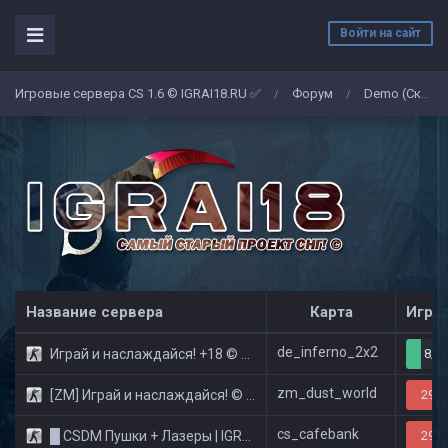
Войти на сайт
Игровые сервера CS 1.6 © IGRAI18.RU ✅
Форум
Demo (Скриншоты)
/
/
Название сервера
Карта
Игро
de_inferno_2x2
Играй и наслаждайся! +18 © Public
8/3
zm_dust_world
[ZM] Играй и наслаждайся! © Zombie Show
29/3
cs_cafebank
█ CSDM Пушки + Лазеры | IGRAI18.RU ツ █
29/3