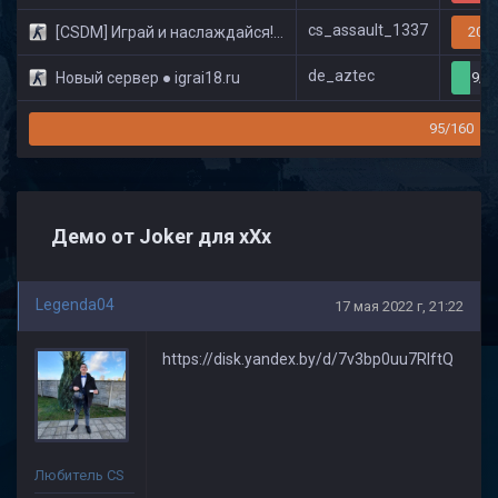
cs_assault_1337
[CSDM] Играй и наслаждайся! © Classic
20/3
de_aztec
Новый сервер ● igrai18.ru
9/3
95/160
Демо от Joker для хХх
Legenda04
17 мая 2022 г, 21:22
https://disk.yandex.by/d/7v3bp0uu7RIftQ
Любитель CS