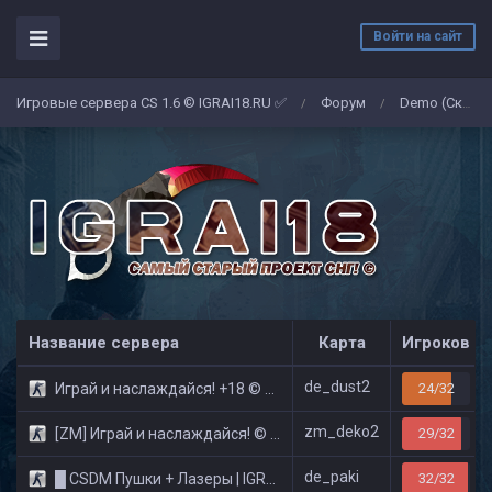
Войти на сайт
Игровые сервера CS 1.6 © IGRAI18.RU ✅
Форум
Demo (Скриншоты)
/
/
Название сервера
Карта
Игроков
de_dust2
Играй и наслаждайся! +18 © Public
24/32
zm_deko2
[ZM] Играй и наслаждайся! © Zombie Show
29/32
de_paki
█ CSDM Пушки + Лазеры | IGRAI18.RU ツ █
32/32