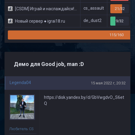
cs_assault
[CSDM] Играй и наслаждайся! © Classic
21/32
de_dust2
Новый сервер ● igrai18.ru
9/32
115/160
Демо для Good job, man :D
Legenda04
15 мая 2022 г, 20:32
https://disk.yandex.by/d/GbVwgdvO_S6et
Q
Любитель CS