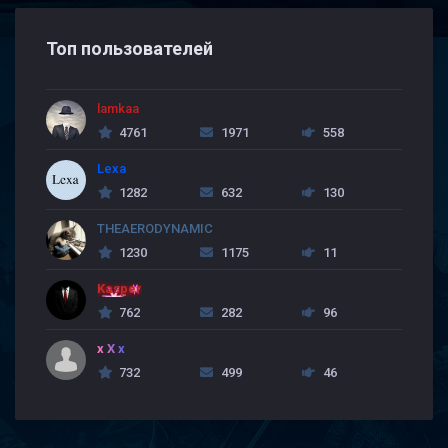
Топ пользователей
lamkaa
4761
1971
558
Lexa
1282
632
130
THEAERODYNAMIC
1230
1175
11
Kasper
762
282
96
x X x
732
499
46