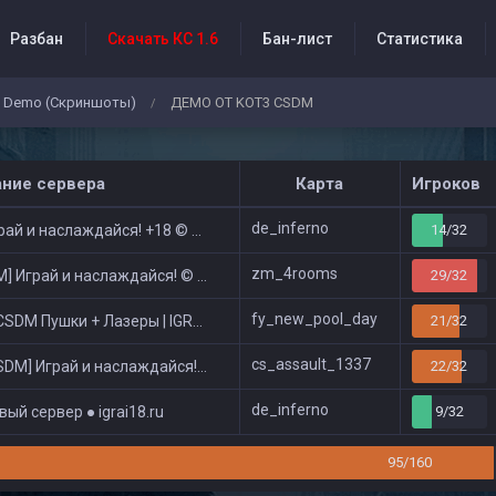
Разбан
Скачать КС 1.6
Бан-лист
Статистика
Demo (Скриншоты)
ДЕМО ОТ KOT3 CSDM
/
бытия проекта
ание сервера
Карта
Игроков
de_inferno
ай и наслаждайся! +18 © Public
14/32
zm_4rooms
 Играй и наслаждайся! © Zombie Show
29/32
fy_new_pool_day
DM Пушки + Лазеры | IGRAI18.RU ツ █
21/32
cs_assault_1337
DM] Играй и наслаждайся! © Classic
22/32
de_inferno
ый сервер ● igrai18.ru
9/32
95/160