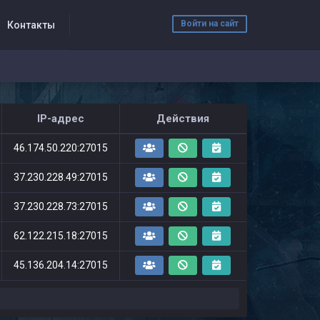
Войти на сайт
Контакты
IP-адрес
Действия
46.174.50.220:27015
37.230.228.49:27015
37.230.228.73:27015
62.122.215.18:27015
45.136.204.14:27015