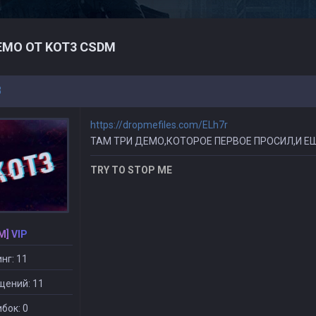
МО ОТ KOT3 CSDM
3
https://dropmefiles.com/ELh7r
ТАМ ТРИ ДЕМО,КОТОРОЕ ПЕРВОЕ ПРОСИЛ,И Е
TRY TO STOP ME
M] VIP
нг: 11
щений: 11
бок: 0