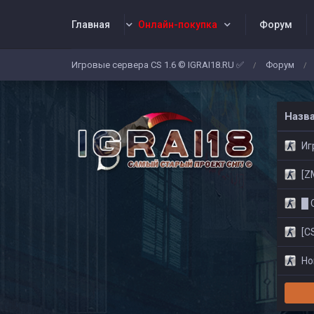
Главная
Онлайн-покупка
Форум
Игровые сервера CS 1.6 © IGRAI18.RU ✅
Форум
/
/
Заявки
Жалобы
Админы
Со
Назв
Игр
[ZM]
█ CS
[CS
Нов