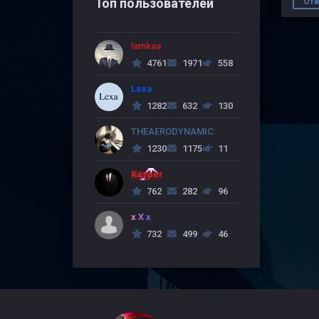
Топ пользователей
Отв
lamkaa
4761
1971
558
Lexa
1282
632
130
THEAERODYNAMIC
1230
1175
11
Kasper
762
282
96
x X x
732
499
46