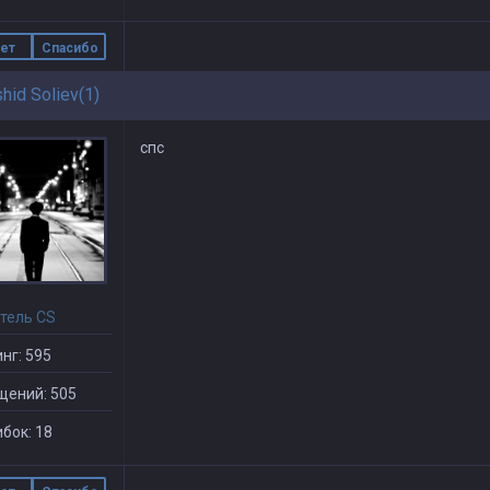
ет
Спасибо
hid Soliev(1)
спс
тель CS
нг: 595
щений: 505
бок: 18