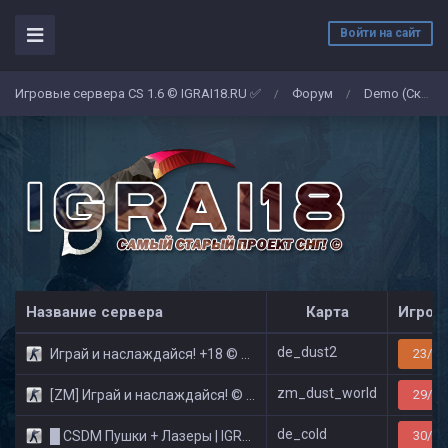
Войти на сайт
Игровые сервера CS 1.6 © IGRAI18.RU ✅
Форум
Demo (Скриншоты)
/
/
Название сервера
Карта
Игрок
de_dust2
Играй и наслаждайся! +18 © Public
23/32
zm_dust_world
[ZM] Играй и наслаждайся! © Zombie Show
29/32
de_cold
█ CSDM Пушки + Лазеры | IGRAI18.RU ツ █
30/32