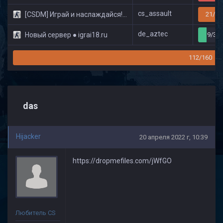
cs_assault
[CSDM] Играй и наслаждайся! © Classic
21/32
de_aztec
Новый сервер ● igrai18.ru
9/32
112/160
das
Hijacker
20 апреля 2022 г, 10:39
https://dropmefiles.com/jWfGO
Любитель CS