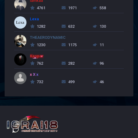
lamkaa
4761
1971
558
Lexa
1282
632
130
THEAERODYNAMIC
1230
1175
11
Kasper
762
282
96
x X x
732
499
46