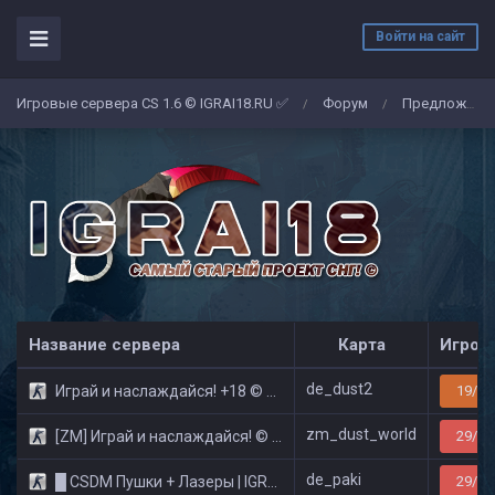
Войти на сайт
Игровые сервера CS 1.6 © IGRAI18.RU ✅
Форум
Предложение
/
/
Название сервера
Карта
Игрок
de_dust2
Играй и наслаждайся! +18 © Public
19/32
zm_dust_world
[ZM] Играй и наслаждайся! © Zombie Show
29/32
de_paki
█ CSDM Пушки + Лазеры | IGRAI18.RU ツ █
29/32