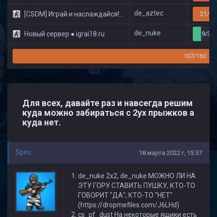
de_aztec
[CSDM] Играй и наслаждайся! © Classic
21/32
de_nuke
Новый сервер ● igrai18.ru
9/32
107/160
Для всех, давайте раз и навсегда решим
куда можно забираться с 2ух прыжков а
куда нет.
Spec.
18 марта 2022 г, 15:57
de_nuke 2x2, de_nuke МОЖНО ЛИ НА
ЭТУ ГОРУ СТАВИТЬ ПУШКУ, КТО-ТО
ГОВОРИТ "ДА", КТО-ТО "НЕТ"
(https://dropmefiles.com/J6LHd)
cs_pf_dust На некоторые ящики есть