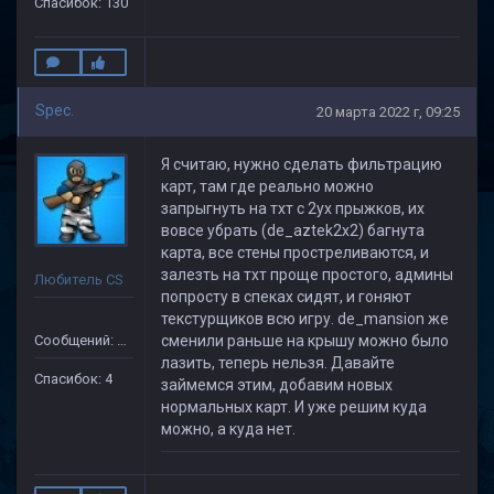
Спасибок: 130
Spec.
20 марта 2022 г, 09:25
Я считаю, нужно сделать фильтрацию
карт, там где реально можно
запрыгнуть на тхт с 2ух прыжков, их
вовсе убрать (de_aztek2x2) багнута
карта, все стены простреливаются, и
залезть на тхт проще простого, админы
Любитель CS
попросту в спеках сидят, и гоняют
текстурщиков всю игру. de_mansion же
Сообщений: 75
сменили раньше на крышу можно было
лазить, теперь нельзя. Давайте
Спасибок: 4
займемся этим, добавим новых
нормальных карт. И уже решим куда
можно, а куда нет.