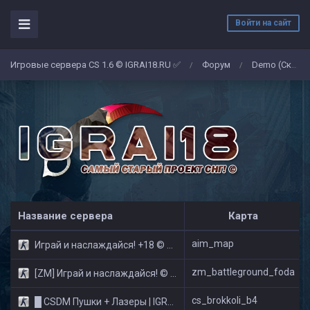
Войти на сайт
Игровые сервера CS 1.6 © IGRAI18.RU ✅
Форум
Demo (Скриншоты)
/
/
Название сервера
Карта
aim_map
Играй и наслаждайся! +18 © Public
zm_battleground_foda
[ZM] Играй и наслаждайся! © Zombie Show
cs_brokkoli_b4
█ CSDM Пушки + Лазеры | IGRAI18.RU ツ █