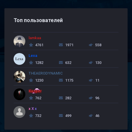
Топ пользователей
lamkaa
4761
1971
558
Lexa
1282
632
130
THEAERODYNAMIC
1230
1175
11
Kasper
762
282
96
x X x
732
499
46