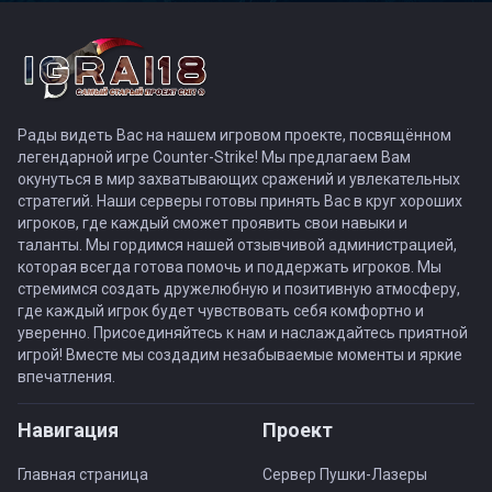
Рады видеть Вас на нашем игровом проекте, посвящённом
легендарной игре Counter-Strike! Мы предлагаем Вам
окунуться в мир захватывающих сражений и увлекательных
стратегий. Наши серверы готовы принять Вас в круг хороших
игроков, где каждый сможет проявить свои навыки и
таланты. Мы гордимся нашей отзывчивой администрацией,
которая всегда готова помочь и поддержать игроков. Мы
стремимся создать дружелюбную и позитивную атмосферу,
где каждый игрок будет чувствовать себя комфортно и
уверенно. Присоединяйтесь к нам и наслаждайтесь приятной
игрой! Вместе мы создадим незабываемые моменты и яркие
впечатления.
Навигация
Проект
Главная страница
Сервер Пушки-Лазеры