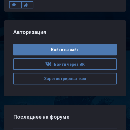
Авторизация
Войти на сайт
Войти через ВК
Зарегистрироваться
Последнее на форуме