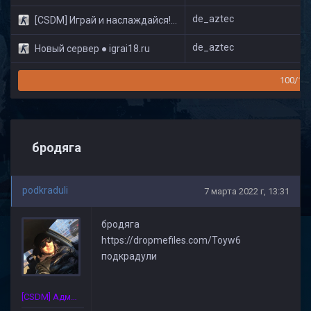
de_aztec
[CSDM] Играй и наслаждайся! © Classic
de_aztec
Новый сервер ● igrai18.ru
100/16
бродяга
podkraduli
7 марта 2022 г, 13:31
бродяга
https://dropmefiles.com/Toyw6
подкрадули
[CSDM] Администратор