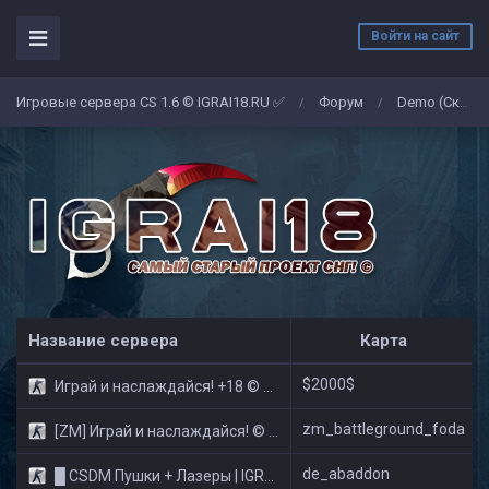
Войти на сайт
Игровые сервера CS 1.6 © IGRAI18.RU ✅
Форум
Demo (Скриншоты)
/
/
Название сервера
Карта
$2000$
Играй и наслаждайся! +18 © Public
zm_battleground_foda
[ZM] Играй и наслаждайся! © Zombie Show
de_abaddon
█ CSDM Пушки + Лазеры | IGRAI18.RU ツ █