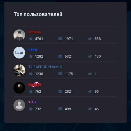
Топ пользователей
lamkaa
4761
1971
558
Lexa
1282
632
130
THEAERODYNAMIC
1230
1175
11
Kasper
762
282
96
x X x
732
499
46